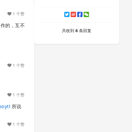
1 个赞
时工作的，互不
共收到
6
条回复
1 个赞
1 个赞
oytl
所说
1 个赞