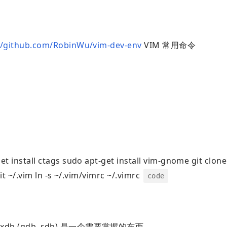
//github.com/RobinWu/vim-dev-env
VIM 常用命令
t install ctags sudo apt-get install vim-gnome git clone
 ~/.vim ln -s ~/.vim/vimrc ~/.vimrc
code
db (gdb, rdb) 是一个需要掌握的东西