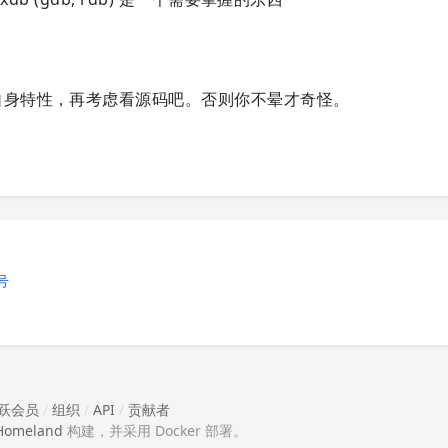
言自身特性，再考虑看源码吧。否则你不晕才奇怪。
号
跃会员
/
组织
/
API
/
贡献者
Homeland
构建，并采用 Docker 部署。