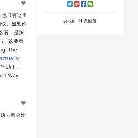
方也只有这里
共收到
11
条回复
的快。如果你
该怎么看，是按
源码，这要看
 The
ctually-
具辅助下。
d Way
问题去看会比