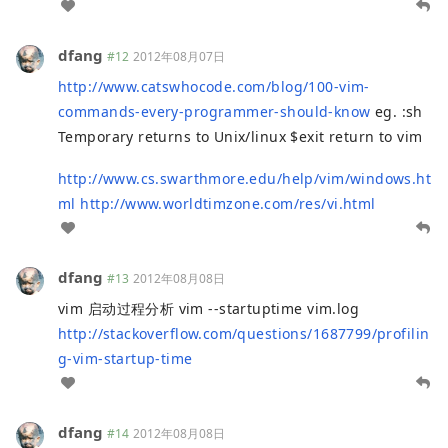
dfang
#12
2012年08月07日
http://www.catswhocode.com/blog/100-vim-
commands-every-programmer-should-know
eg. :sh
Temporary returns to Unix/linux $exit return to vim
http://www.cs.swarthmore.edu/help/vim/windows.ht
ml
http://www.worldtimzone.com/res/vi.html
dfang
#13
2012年08月08日
vim 启动过程分析 vim --startuptime vim.log
http://stackoverflow.com/questions/1687799/profilin
g-vim-startup-time
dfang
#14
2012年08月08日