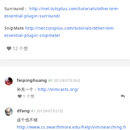
Surround：
http://net.tutsplus.com/tutorials/other/vim-
essential-plugin-surround/
SnipMate
http://net.tutsplus.com/tutorials/other/vim-
essential-plugin-snipmate/
12 个赞
feipinghuang
#0
2012年07月26日
补充一个：
http://vimcasts.org/
1 个赞
dfang
#1
2012年07月27日
这个也不错
http://www.cs.swarthmore.edu/help/vim/searching.h