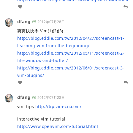
dfang
#5
2012年07月28日
爽爽快快學 Vim(1)(2)(3)
http://blog.eddie.com.tw/2012/04/27/screencast-1-
learning-vim-from-the-beginning/
http://blog.eddie.com.tw/2012/05/11/screencast-2-
file-window-and-buffer/
http://blog.eddie.com.tw/2012/06/01/screencast-3-
vim-plugins/
dfang
#6
2012年07月28日
vim tips
http://tip.vim-cn.com/
interactive vim tutorial
http://www.openvim.com/tutorial.html