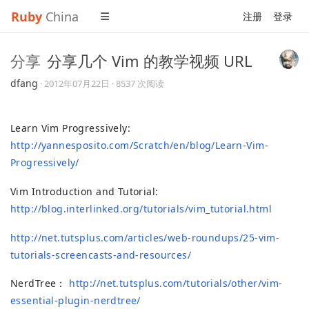
Ruby
China
注册
登录
分享
分享几个 Vim 的教学视频 URL
dfang
·
2012年07月22日
· 8537 次阅读
Learn Vim Progressively:
http://yannesposito.com/Scratch/en/blog/Learn-Vim-
Progressively/
Vim Introduction and Tutorial:
http://blog.interlinked.org/tutorials/vim_tutorial.html
http://net.tutsplus.com/articles/web-roundups/25-vim-
tutorials-screencasts-and-resources/
NerdTree：
http://net.tutsplus.com/tutorials/other/vim-
essential-plugin-nerdtree/