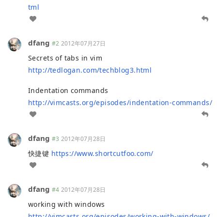
tml
dfang
#2
2012年07月27日
Secrets of tabs in vim
http://tedlogan.com/techblog3.html
Indentation commands
http://vimcasts.org/episodes/indentation-commands/
dfang
#3
2012年07月28日
快捷键
https://www.shortcutfoo.com/
dfang
#4
2012年07月28日
working with windows
http://vimcasts.org/episodes/working-with-windows/