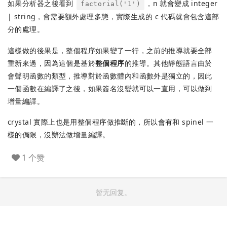
如果分析器之後看到
，n 就會變成 integer
factorial('1')
| string，會需要額外處理多態，實際生成的 c 代碼就會包含這部
分的處理。
這樣做的後果是，整個程序如果變了一行，之前的推導就要全部
重新來過，因為這個是基於
整個程序
的推導。其他靜態語言由於
會聲明函數的類型，推導對於函數體內和函數外是獨立的，因此
一個函數在編譯了之後，如果簽名沒變就可以一直用，可以做到
增量編譯。
crystal 實際上也是用整個程序做推斷的，所以會有和 spinel 一
樣的侷限，沒辦法做增量編譯。
1 个赞
暂无回复。