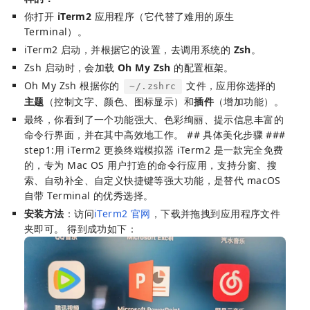
你打开
iTerm2
应用程序（它代替了难用的原生
Terminal）。
iTerm2 启动，并根据它的设置，去调用系统的
Zsh
。
Zsh 启动时，会加载
Oh My Zsh
的配置框架。
Oh My Zsh 根据你的
文件，应用你选择的
~/.zshrc
主题
（控制文字、颜色、图标显示）和
插件
（增加功能）。
最终，你看到了一个功能强大、色彩绚丽、提示信息丰富的
命令行界面，并在其中高效地工作。 ## 具体美化步骤 ###
step1:用 iTerm2 更换终端模拟器 iTerm2 是一款完全免费
的，专为 Mac OS 用户打造的命令行应用，支持分窗、搜
索、自动补全、自定义快捷键等强大功能，是替代 macOS
自带 Terminal 的优秀选择。
安装方法
：访问
iTerm2 官网
，下载并拖拽到应用程序文件
夹即可。 得到成功如下：