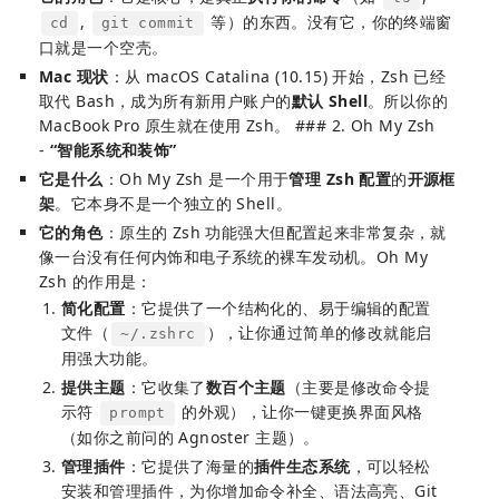
,
等）的东西。没有它，你的终端窗
cd
git commit
口就是一个空壳。
Mac 现状
：从 macOS Catalina (10.15) 开始，Zsh 已经
取代 Bash，成为所有新用户账户的
默认 Shell
。所以你的
MacBook Pro 原生就在使用 Zsh。 ### 2. Oh My Zsh
-
“智能系统和装饰”
它是什么
：Oh My Zsh 是一个用于
管理 Zsh 配置
的
开源框
架
。它本身不是一个独立的 Shell。
它的角色
：原生的 Zsh 功能强大但配置起来非常复杂，就
像一台没有任何内饰和电子系统的裸车发动机。Oh My
Zsh 的作用是：
简化配置
：它提供了一个结构化的、易于编辑的配置
文件（
），让你通过简单的修改就能启
~/.zshrc
用强大功能。
提供主题
：它收集了
数百个主题
（主要是修改命令提
示符
的外观），让你一键更换界面风格
prompt
（如你之前问的 Agnoster 主题）。
管理插件
：它提供了海量的
插件生态系统
，可以轻松
安装和管理插件，为你增加命令补全、语法高亮、Git