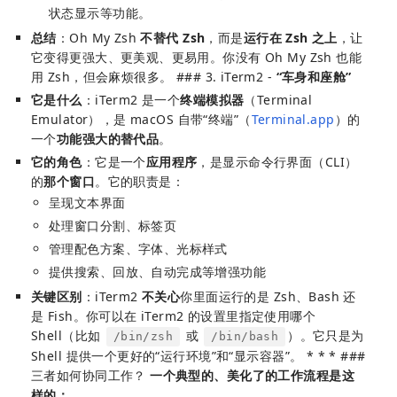
状态显示等功能。
总结
：Oh My Zsh
不替代 Zsh
，而是
运行在 Zsh 之上
，让
它变得更强大、更美观、更易用。你没有 Oh My Zsh 也能
用 Zsh，但会麻烦很多。 ### 3. iTerm2 -
“车身和座舱”
它是什么
：iTerm2 是一个
终端模拟器
（Terminal
Emulator），是 macOS 自带“终端”（
Terminal.app
）的
一个
功能强大的替代品
。
它的角色
：它是一个
应用程序
，是显示命令行界面（CLI）
的
那个窗口
。它的职责是：
呈现文本界面
处理窗口分割、标签页
管理配色方案、字体、光标样式
提供搜索、回放、自动完成等增强功能
关键区别
：iTerm2
不关心
你里面运行的是 Zsh、Bash 还
是 Fish。你可以在 iTerm2 的设置里指定使用哪个
Shell（比如
或
）。它只是为
/bin/zsh
/bin/bash
Shell 提供一个更好的“运行环境”和“显示容器”。 * * * ###
三者如何协同工作？
一个典型的、美化了的工作流程是这
样的：