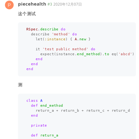
piecehealth
#3
2020年12月07日
这个测试
RSpec
.
describe
do
describe
'method'
do
let
(
:instance
)
{
A
.
new
}
it
'test public method'
do
expect
(
instance
.
end_method
).
to
eq
(
'abcd'
)
end
end
end
测
class
A
def
end_method
return_a
+
return_b
+
return_c
+
return_d
end
private
def
return_a