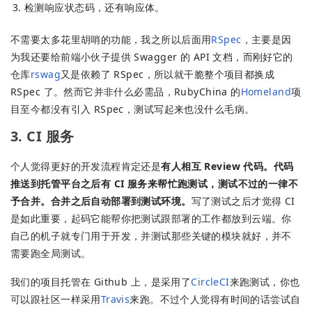
检测响应状态码，还有响应体。
不需要太多花里胡哨的功能，我之所以后面用
RSpec
，主要是因
为我还要给前端小伙子提供 Swagger 的 API 文档，而刚好它的
仓库
rswag
又是依赖了 RSpec，所以就干脆整个项目都换成
RSpec 了。然而它并非什么必需品，RubyChina 的
Homeland
项
目至今都没有引入 RSpec，测试写起来也没什么毛病。
3. CI 服务
个人觉得更好的开发流程肯定还是
有人相互 Review 代码。代码
推送到托管平台之后有 CI 服务来帮忙跑测试，测试不过的一律不
予合并。合并之后自动部署到测试环境。
写了测试之后才觉得 CI
是如此重要，起码它能帮你把测试跟部署的工作都放到云端。你
自己的机子就专门用于开发，并测试那些关键的模块就好，并不
需要跑全局测试。
我们的项目托管在 Github 上，是采用了
CircleCI
来跑测试，你也
可以跟社区一样采用
Travis
来跑。不过个人觉得有时间的话尝试自