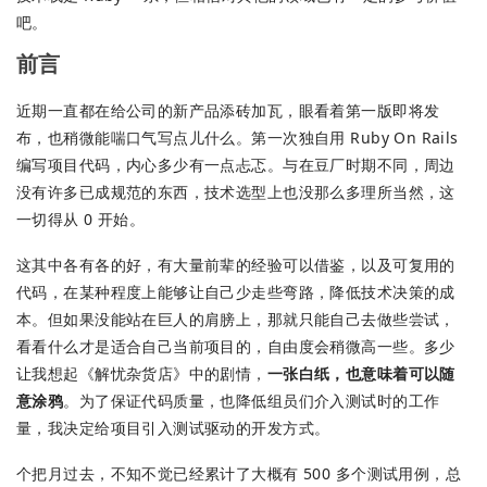
吧。
前言
近期一直都在给公司的新产品添砖加瓦，眼看着第一版即将发
布，也稍微能喘口气写点儿什么。第一次独自用 Ruby On Rails
编写项目代码，内心多少有一点忐忑。与在豆厂时期不同，周边
没有许多已成规范的东西，技术选型上也没那么多理所当然，这
一切得从 0 开始。
这其中各有各的好，有大量前辈的经验可以借鉴，以及可复用的
代码，在某种程度上能够让自己少走些弯路，降低技术决策的成
本。但如果没能站在巨人的肩膀上，那就只能自己去做些尝试，
看看什么才是适合自己当前项目的，自由度会稍微高一些。多少
让我想起《解忧杂货店》中的剧情，
一张白纸，也意味着可以随
意涂鸦
。为了保证代码质量，也降低组员们介入测试时的工作
量，我决定给项目引入测试驱动的开发方式。
个把月过去，不知不觉已经累计了大概有 500 多个测试用例，总