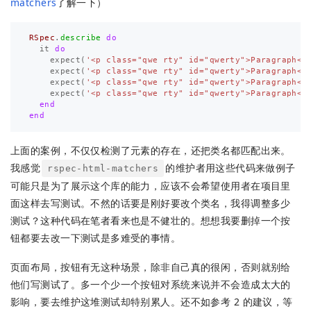
matchers
了解一下）
RSpec
.
describe
do
it
do
expect
(
'<p class="qwe rty" id="qwerty">Paragraph</
expect
(
'<p class="qwe rty" id="qwerty">Paragraph</
expect
(
'<p class="qwe rty" id="qwerty">Paragraph</
expect
(
'<p class="qwe rty" id="qwerty">Paragraph</
end
end
上面的案例，不仅仅检测了元素的存在，还把类名都匹配出来。
我感觉
的维护者用这些代码来做例子
rspec-html-matchers
可能只是为了展示这个库的能力，应该不会希望使用者在项目里
面这样去写测试。不然的话要是刚好要改个类名，我得调整多少
测试？这种代码在笔者看来也是不健壮的。想想我要删掉一个按
钮都要去改一下测试是多难受的事情。
页面布局，按钮有无这种场景，除非自己真的很闲，否则就别给
他们写测试了。多一个少一个按钮对系统来说并不会造成太大的
影响，要去维护这堆测试却特别累人。还不如参考 2 的建议，等