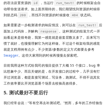
的语法设置资源的
，当运行
的时候框架会自
id
run_test!
动帮你发送请求。如上面所期待的，我们期望找到资源的时候得
到状态码
，而找不到资源的时候接收
状态码。
200
404
如果需要进一步检测请求的响应情况，则可以在
后
run_test!
面加上代码块，并解构
。这种测试的组装方式一开
response
始看起来是很奇葩，我第一感觉就是嵌套层数太多了。后来写习
惯了就好，也慢慢理解它为何这样做。不过这个框架给我的感觉
就是文档用例有点少，不少资源/参数的定义方式都要去参考
Swagger
。这些大家用到的时候再慢慢去探索吧。
目前我用这种方式给我司的项目提供了大概 55 个接口，bug 率
比想象中少。而且关键的是，在开发接口的过程中，几乎没有打
开过浏览器，都是直接写测试，写业务，跑测试。不得不说其实
工作效率要比开浏览器逐个场景去校验高效得多。
5. 测试最好不要后行
我们经常会说：“等有空再去补测试吧。”然而，多年的工作经验告