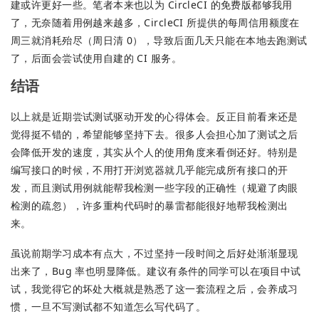
建或许更好一些。笔者本来也以为 CircleCI 的免费版都够我用
了，无奈随着用例越来越多，CircleCI 所提供的每周信用额度在
周三就消耗殆尽（周日清 0），导致后面几天只能在本地去跑测试
了，后面会尝试使用自建的 CI 服务。
结语
以上就是近期尝试测试驱动开发的心得体会。反正目前看来还是
觉得挺不错的，希望能够坚持下去。很多人会担心加了测试之后
会降低开发的速度，其实从个人的使用角度来看倒还好。特别是
编写接口的时候，不用打开浏览器就几乎能完成所有接口的开
发，而且测试用例就能帮我检测一些字段的正确性（规避了肉眼
检测的疏忽），许多重构代码时的暴雷都能很好地帮我检测出
来。
虽说前期学习成本有点大，不过坚持一段时间之后好处渐渐显现
出来了，Bug 率也明显降低。建议有条件的同学可以在项目中试
试，我觉得它的坏处大概就是熟悉了这一套流程之后，会养成习
惯，一旦不写测试都不知道怎么写代码了。