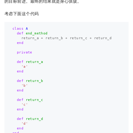
的目标前进。最终的结果就是身心俱疲。
考虑下面这个代码
class
A
def
end_method
return_a
+
return_b
+
return_c
+
return_d
end
private
def
return_a
'a'
end
def
return_b
'b'
end
def
return_c
'c'
end
def
return_d
'd'
end