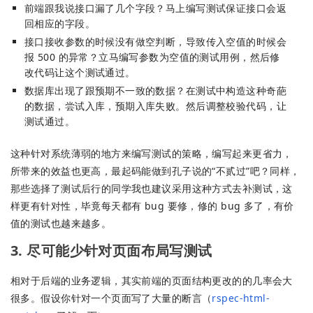
前端跟我说接口漏了几个字段？马上编写测试保证接口会返
回相应的字段。
接口接收参数的时候没有做空判断，导致传入空值的时候会
报 500 的异常？立马编写参数为空值的测试用例，然后修
改代码让这个测试通过。
数据库出现了跟预期不一致的数据？在测试中构造这种奇葩
的数据，尝试入库，预期入库失败。然后调整校验代码，让
测试通过。
这种针对系统薄弱的地方来编写测试的策略，编写起来更省力，
所带来的效益也更高，最起码能做到孔子说的“不贰过”吧？同样，
那些选择了测试后行的同学我也建议采用这种方式去补测试，这
样更有针对性，毕竟每天都有 bug 要修，修的 bug 多了，有价
值的测试也越来越多。
3. 尽可能少针对页面布局写测试
相对于后端的业务逻辑，其实前端的页面结构更改的的几率会大
很多。假设你针对一个页面写了大量的断言（
rspec-html-