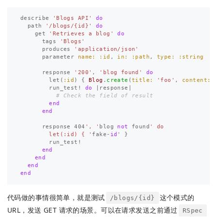
describe
'Blogs API'
do
path
'/blogs/{id}'
do
get
'Retrieves a blog'
do
tags
'Blogs'
produces
'application/json'
parameter
name: :id
,
in: :path
,
type: :string
response
'200'
,
'blog found'
do
let
(
:id
)
{
Blog
.
create
(
title: 
'foo'
,
content: 
run_test!
do
|
response
|
# Check the field of result
end
end
response
404
', '
blog
not
found
' do

        let(:id) { '
fake
-
id
'
}
run_test!
end
end
end
end
代码做的事情很简单，就是测试
这个模式的
/blogs/{id}
URL，发送 GET 请求的场景。可以在请求发送之前通过
RSpec