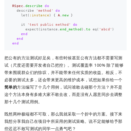
RSpec
.
describe
do
describe
'method'
do
let
(
:instance
)
{
A
.
new
}
it
'test public method'
do
expect
(
instance
.
end_method
).
to
eq
(
'abcd'
)
end
end
end
把公有的方法测试好足矣，有些时候甚至公有方法都不需要写测
试（尺度还需要开发者自己把控）。测试覆盖率 100% 除了能够
带来围观群众们的惊叹，并不能带来任何实质的收益。相反，不
必要的测试太多，还会带来更高的维护成本，试想如果你给一个
简单的
方法编写了十几个用例，试问谁敢去碰那个方法？并不是
这个方法本身有多难大家不敢去改，而是没有人愿意同步去调整
那十几个测试用例。
既然两种极端都不可取，那么我就采取一个折中的方案。接下来
我想分享我自己在项目中所采用的测试策略。说不定能够给予那
些迟迟不敢写测试的同学一点勇气吧？