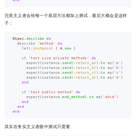
end
完美主义者会给每一个底层方法都加上测试，最后大概会是这样
子：
RSpec
.
describe
do
describe
'method'
do
let
(
:instance
)
{
A
.
new
}
it
'test size private methods'
do
expect
(
instance
.
send
(
:return_a
)).
to
eq
(
'a'
)
expect
(
instance
.
send
(
:return_b
)).
to
eq
(
'b'
)
expect
(
instance
.
send
(
:return_c
)).
to
eq
(
'c'
)
expect
(
instance
.
send
(
:return_d
)).
to
eq
(
'd'
)
end
it
'test public method'
do
expect
(
instance
.
end_method
).
to
eq
(
'abcd'
)
end
end
end
其实在务实主义者眼中测试只需要