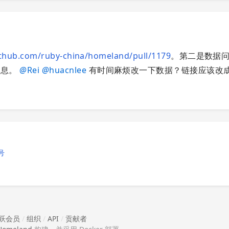
ithub.com/ruby-china/homeland/pull/1179
。第二是数据
 信息。
@
Rei
@
huacnlee
有时间麻烦改一下数据？链接应该改
号
跃会员
/
组织
/
API
/
贡献者