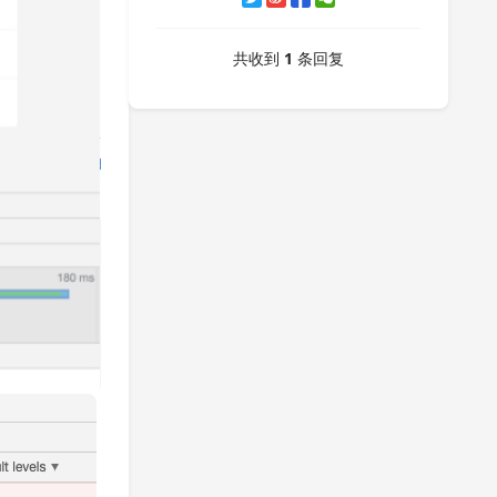
共收到
1
条回复