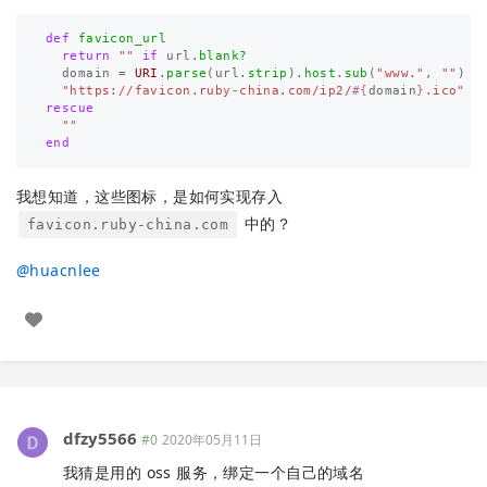
def
favicon_url
return
""
if
url
.
blank?
domain
=
URI
.
parse
(
url
.
strip
).
host
.
sub
(
"www."
,
""
)
"https://favicon.ruby-china.com/ip2/
#{
domain
}
.ico"
rescue
""
end
我想知道，这些图标，是如何实现存入
中的？
favicon.ruby-china.com
@
huacnlee
dfzy5566
#0
2020年05月11日
我猜是用的 oss 服务，绑定一个自己的域名