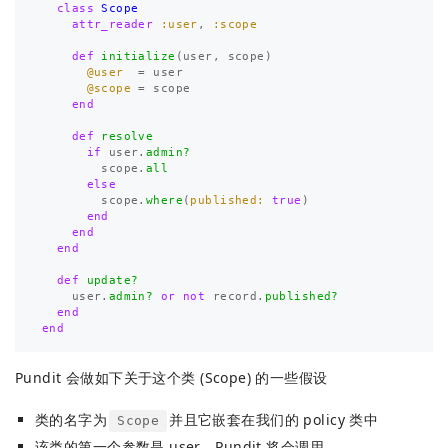
class
Scope
attr_reader
:user
,
:scope
def
initialize
(
user
,
scope
)
@user
=
user
@scope
=
scope
end
def
resolve
if
user
.
admin?
scope
.
all
else
scope
.
where
(
published: 
true
)
end
end
end
def
update?
user
.
admin?
or
not
record
.
published?
end
end
Pundit 会做如下关于这个类 (Scope) 的一些假设
类的名字为
并且它嵌套在我们的 policy 类中
Scope
该类的第一个参数是 user，Pundit 将会调用