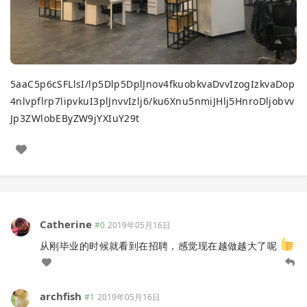
5aaC5p6cSFLlsI/lp5Dlp5DplJnov4fkuobkvaDvvIzogIzkvaDop
4nlvpflrp7lipvkuI3plJnvvIzlj6/ku6Xnu5nmiJHlj5HnroDljobvv
Jp3ZWlobEByZW9jYXIuY29t
Catherine
#0
2019年05月16日
从刚毕业的时候就看到在招聘，感觉现在越做越大了呢
archfish
#1
2019年05月16日