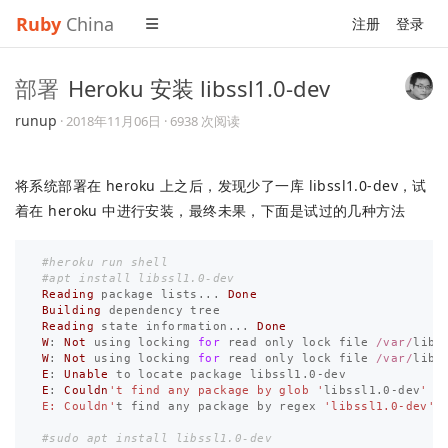
Ruby
China
注册
登录
部署
Heroku 安装 libssl1.0-dev
runup
·
2018年11月06日
· 6938 次阅读
将系统部署在 heroku 上之后，发现少了一库 libssl1.0-dev，试
着在 heroku 中进行安装，最终未果，下面是试过的几种方法
#heroku run shell
#apt install libssl1.0-dev
Reading
package
lists
...
Done
Building
dependency
tree
Reading
state
information
...
Done
W
:
Not
using
locking
for
read
only
lock
file
/var/
lib
/
W
:
Not
using
locking
for
read
only
lock
file
/var/
lib
/
E
:
Unable
to
locate
package
libssl1
.
0
-
dev
E
:
Couldn
't find any package by glob '
libssl1
.
0
-
dev
'

E: Couldn'
t
find
any
package
by
regex
'libssl1.0-dev'
#sudo apt install libssl1.0-dev