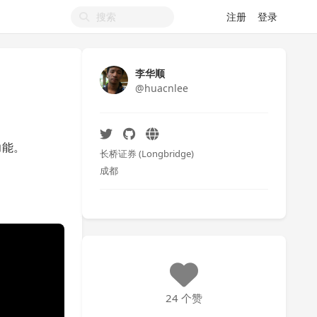
注册
登录
李华顺
@huacnlee
功能。
长桥证券 (Longbridge)
成都
24 个赞