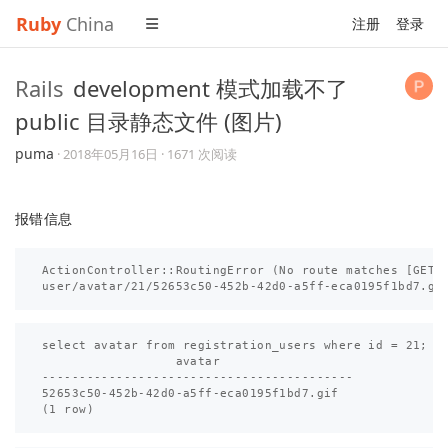
Ruby
China
注册
登录
Rails
development 模式加载不了
public 目录静态文件 (图片)
puma
·
2018年05月16日
· 1671 次阅读
报错信息
ActionController::RoutingError (No route matches [GET] 
select avatar from registration_users where id = 21;

                  avatar

------------------------------------------

52653c50-452b-42d0-a5ff-eca0195f1bd7.gif
