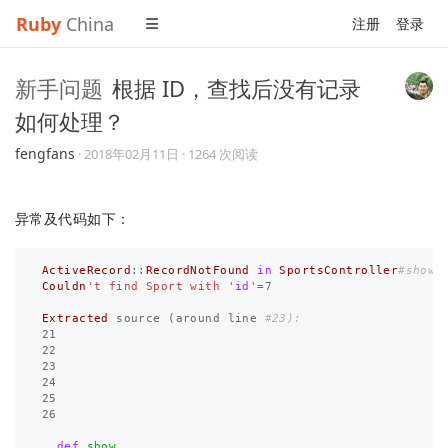
Ruby
China
注册
登录
新手问题
根据 ID，查找后没有记录
如何处理？
fengfans
·
2018年02月11日
· 1264 次阅读
异常及代码如下：
ActiveRecord
::
RecordNotFound
in
SportsController
#show
Couldn
't find Sport with '
id
'
=
7
Extracted
source
(
around
line
#23):
21
22
23
24
25
26
def
show