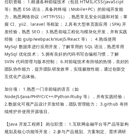
任职资格： 1.精通各种前端技术（包括 HTMIL/CSS/javaScipt
等）熟悉 ES6 语法，具备跨终端（Mobile+PC）的前端开发能
力，熟悉网络协议（HTTP/SSL），熟悉常见安全问题和对策；掌
握 CI、yii2、laravel 等框架； 2.具有大型单页面应用（SPA) 开
发经验，熟悉 SEO； 3.熟悉前端工程化与模块化开发，并有实践
经验（如 gulp/webpack/VueJS/React 等）； 4.熟练使用
MySql 数据库进行应用开发，了解常用的 SQL 语法，熟悉常用
MySql 优化技术； 5.拥有良好的代码书写合编程习惯，了解
SVIN 代码管理与版本控制； 6.对前端技术有持续的热情，良好的
团队协作能力，提升团队研发效率，实现极致性能，通过创新交
互优化产品体验。
加分项： 1.熟悉一门非前端的语言（如
NodeJS/Java/PHP/C/C++/Python/Ruby 等），并有实践经验；
2.数据化可视产品设计开发经验，团队管理能力； 3.github 有持
续维护并使用开源项目。
【Java 开发工程师】 岗位职责： 1.互联网金融平台等产品等架构
规划及核心功能等开发； 2.参与产品规划、方案制定、需求调研