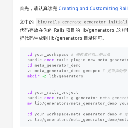
首先，请认真读完
Creating and Customizing Rai
文中的
bin/rails generate generator initiali
代码存放在你的 Rails 项目的 lib/generators
把代码生成到 lib/generators 目录即可。
cd 
your_workspace 
# 修改成你自己的目录
bundle 
exec 
rails plugin new meta_generat
cd 
meta_generator_demo

vi meta_generator_demo.gemspec 
# 把里面的带
mkdir
-p
 lib/generators

cd 
your_rails_project

bundle 
exec 
rails g generator meta_genera
mv 
lib/generators/meta_generator_demo you
cd 
your_workspace/meta_generator_demo 
# 
vi lib/generators/meta_generator_demo/met