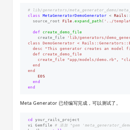
# lib/generators/meta_generator_demo/meta
class
MetaGeneratorDemoGenerator
<
Rails
:
source_root
File
.
expand_path
(
'../templa
def
create_demo_file
create_file
'lib/generators/demo_gene
class DemoGenerator < Rails::Generators::B
  desc "This generator creates an model fi
  def create_demo_file

    create_file "app/models/demo.rb", "cla
  end

    EOS
end
end
Meta Generator 已经编写完成，可以测试了。
cd 
your_rails_project

vi Gemfile 
# 添加 "gem 'meta_generator_de