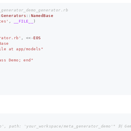
_generator_demo_generator.rb
:
Generators
::
NamedBase
tes'
,
__FILE__
)
rator.rb'
,
<<-
EOS
ase

le at app/models"

ss Demo; end"

mo', path: 'your_workspace/meta_generator_demo'" 到