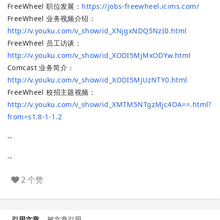
FreeWheel 职位发展：
https://jobs-freewheel.icims.com/
FreeWheel 业务视频介绍：
http://v.youku.com/v_show/id_XNjgxNDQ5NzI0.html
FreeWheel 员工访谈：
http://v.youku.com/v_show/id_XODI5MjMxODYw.html
Comcast 业务简介：
http://v.youku.com/v_show/id_XODI5MjUzNTY0.html
FreeWheel 校招主题视频：
http://v.youku.com/v_show/id_XMTM5NTgzMjc4OA==.html?
from=s1.8-1-1.2
--
--
2 个赞
引用文章
被文章引用