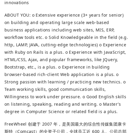
innovations
ABOUT YOU: o Extensive experience (3+ years for senior)
on building and operating large scale web-based
business applications including web sites, MIS, ERP,
workflow tools etc. o Solid Knowledgeable in the field (e.g.
http, LAMP, JAVA, cutting-edge technologies) o Experience
with Ruby on Rails is a plus. o Experience with JavaScript,
HTML/CSS, Ajax, and popular frameworks, like JQuery,
Bootstrap, etc., is a plus. o Experience in building
browser-based rich-client Web application is a plus. o
Strong passion with learning / practicing new technics. o
Team working skills, good communication skills,
Willingness to work under pressure. o Good English skills
on listening, speaking, reading and writing. o Master’s
degree in Computer Science or related field is a plus.
FreeWheel 创建于 2007 年，是美国最大的综合性传媒集团康卡
斯特（Comcast）的全资子公司，全球员工近 600 人。公司总部