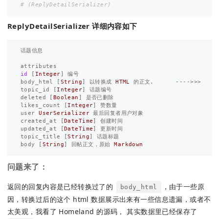
# (ReplyDetailSerializer)
ReplyDetailSerializer 详细内容如下
话题信息
attributes
id
[
Integer
]
编号
body_html
[
String
]
以转换成
HTML
的正文
.
-
--->>>
topic_id
[
Integer
]
话题编号
deleted
[
Boolean
]
是否已删除
likes_count
[
Integer
]
赞数量
user
UserSerializer
最后回复者用户对象
created_at
[
DateTime
]
创建时间
updated_at
[
DateTime
]
更新时间
topic_title
[
String
]
话题标题
body
[
String
]
回帖正文
，
原始
Markdown
问题来了：
返回的回复内容是已经转换过了的
，由于一些原
body_html
因，转换过后的这个 html 数据展示出来有一些信息遗漏，或者不
太美观，我看了 Homeland 的源码， 其实数据里已经保存了