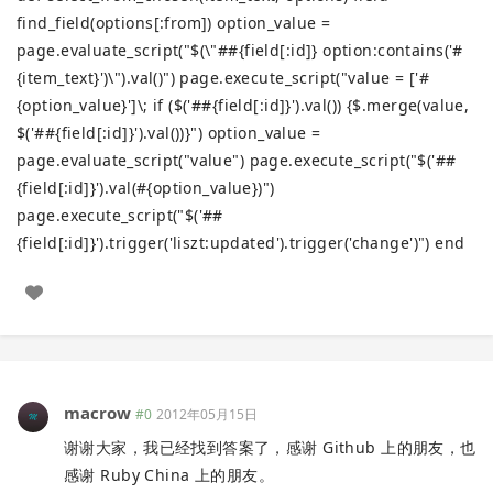
find_field(options[:from]) option_value =
page.evaluate_script("$(\"##{field[:id]} option:contains('#
{item_text}')\").val()") page.execute_script("value = ['#
{option_value}']\; if ($('##{field[:id]}').val()) {$.merge(value,
$('##{field[:id]}').val())}") option_value =
page.evaluate_script("value") page.execute_script("$('##
{field[:id]}').val(#{option_value})")
page.execute_script("$('##
{field[:id]}').trigger('liszt:updated').trigger('change')") end
macrow
#0
2012年05月15日
谢谢大家，我已经找到答案了，感谢 Github 上的朋友，也
感谢 Ruby China 上的朋友。