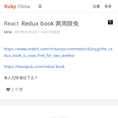
Ruby
China
注册
登录
React
Redux book 两周限免
lana
·
2017年04月02日
· 6493 次阅读
https://www.reddit.com/r/reactjs/comments/62vsjg/the_re
dux_book_is_now_free_for_two_weeks/
https://leanpub.com/redux-book
有人已经读过了么？
2 个赞