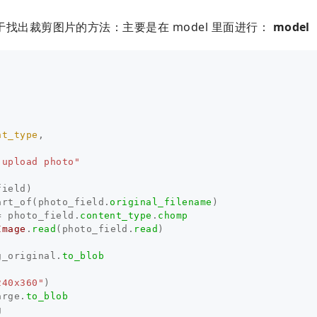
找出裁剪图片的方法：主要是在 model 里面进行：
model
nt_type
,
 upload photo"
field
)
art_of
(
photo_field
.
original_filename
)
=
photo_field
.
content_type
.
chomp
Image
.
read
(
photo_field
.
read
)
g_original
.
to_blob
240x360"
)
arge
.
to_blob
g