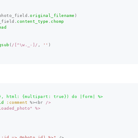
photo_field
.
original_filename
)
_field
.
content_type
.
chomp
ead
gsub
(
/[^\w._-]/
,
''
)
, html: {multipart: true}) do |form| %>

ld
:comment
%><
br
/>

oaded_photo" %>

 :id => @photo.id) %>"
/>