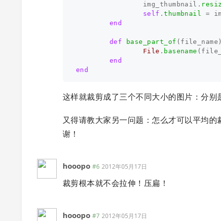
img_thumbnail
.
resi
self
.
thumbnail
=
i
end
def
base_part_of
(
file_name
File
.
basename
(
file
end
end
这样就裁剪成了三个不同大小的图片：分别是 原图，
又得请教大家另一问题：怎么才可以平均的
谢！
hooopo
#6
2012年05月17日
裁剪根本就不会拉伸！压扁！
hooopo
#7
2012年05月17日