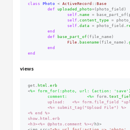
class
Photo
<
ActiveRecord
::
Base
def
uploaded_photo
=
(
photo_field
)
self
.
name
=
base_part_of
(
self
.
content_type
=
photo
self
.
data
=
photo_field
.
r
end
def
base_part_of
(
file_name
)
File
.
basename
(
file_name
).
end
end
views
get
.
html
.
erb
<
%= form_for(:photo, url: {action: 'save'}
        comment:        <%=
form
.
text_fie
        upload:   <%= form.file_field "upl
        <%= submit_tag("Upload File") %>

<% end %>

show.html.erb

<h3><%= @photo.comment %></
h3
>
<
img
src
=
"<%= url_for(:action => 'photo',