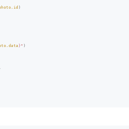
photo.id
)
oto.data
}
"
)
,