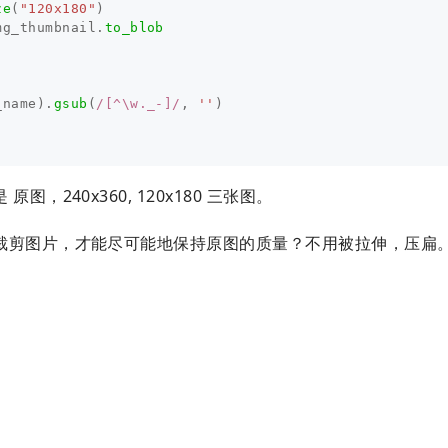
ze
(
"120x180"
)
mg_thumbnail
.
to_blob
)
_name
).
gsub
(
/[^\w._-]/
,
''
)
240x360, 120x180 三张图。
裁剪图片，才能尽可能地保持原图的质量？不用被拉伸，压扁。