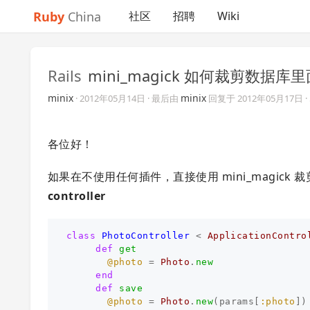
Ruby
China
社区
招聘
Wiki
Rails
mini_magick 如何裁剪数据库
minix
minix
·
2012年05月14日
· 最后由
回复于
2012年05月17日
各位好！
如果在不使用任何插件，直接使用 mini_magic
controller
class
PhotoController
<
ApplicationContro
def
get
@photo
=
Photo
.
new
end
def
save
@photo
=
Photo
.
new
(
params
[
:photo
])