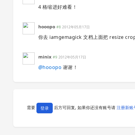
4 格缩进好难看！
hooopo
#8
2012年05月17日
你去 iamgemagick 文档上面把 resiz
minix
#9
2012年05月17日
@
hooopo
谢谢！
需要
后方可回复, 如果你还没有账号请
注册新账
登录