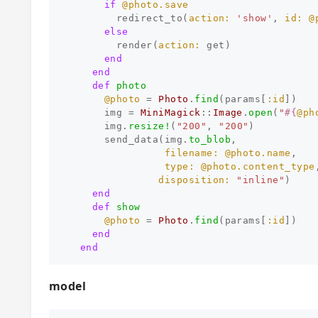
if
@photo.save
redirect_to
(
action: 
'show'
,
id: 
@
else
render
(
action: 
get
)
end
end
def
photo
@photo
=
Photo
.
find
(
params
[
:id
])
img
=
MiniMagick
::
Image
.
open
(
"
#{
@ph
img
.
resize!
(
"200"
,
"200"
)
send_data
(
img
.
to_blob
,
filename: 
@photo.name
,
type: 
@photo.content_type
disposition: 
"inline"
)
end
def
show
@photo
=
Photo
.
find
(
params
[
:id
])
end
end
model