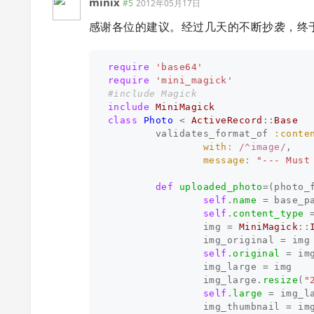
minix
#5
2012年05月17日
感谢各位的建议。经过几天的不断抄袭，终于
require
'base64'
require
'mini_magick'
#include Magick
include
MiniMagick
class
Photo
<
ActiveRecord
::
Base
validates_format_of
:conte
with: 
/^image/
,
message: 
"--- Must
def
uploaded_photo
=
(
photo_
self
.
name
=
base_p
self
.
content_type
img
=
MiniMagick
::
img_original
=
img
self
.
original
=
im
img_large
=
img
img_large
.
resize
(
"
self
.
large
=
img_l
img_thumbnail
=
im