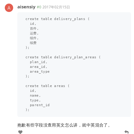
aisensiy
#0
2017年02月15日
create table delivery_plans (

  id,

  首件,

  运费,

  续件,

  续费

);

create table delivery_plan_areas (

  plan_id,

  area_id,

  area_type

);

create table areas (

  id,

  name,

  type,

  parent_id

抱歉有些字段没查用英文怎么讲，就中英混合了。