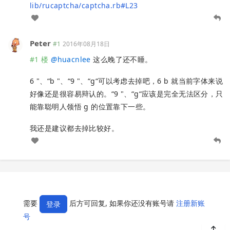
lib/rucaptcha/captcha.rb#L23
Peter
#1
2016年08月18日
#1 楼
@
huacnlee
这么晚了还不睡。
6 "、“b "、“9 "、“g“可以考虑去掉吧，6 b 就当前字体来说
好像还是很容易辩认的。“9 "、“g“应该是完全无法区分，只
能靠聪明人领悟 g 的位置靠下一些。
我还是建议都去掉比较好。
需要
后方可回复, 如果你还没有账号请
注册新账
登录
号