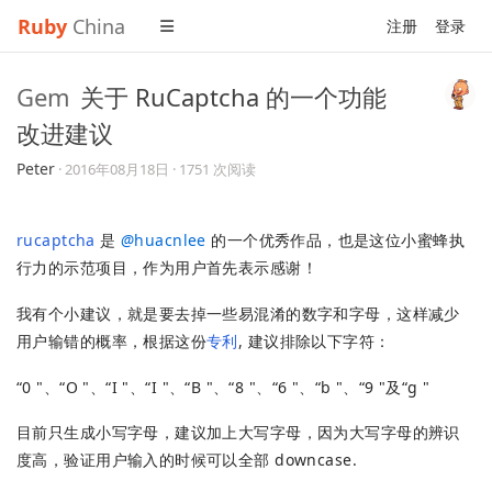
Ruby
China
注册
登录
Gem
关于 RuCaptcha 的一个功能
改进建议
Peter
·
2016年08月18日
· 1751 次阅读
rucaptcha
是
@
huacnlee
的一个优秀作品，也是这位小蜜蜂执
行力的示范项目，作为用户首先表示感谢！
我有个小建议，就是要去掉一些易混淆的数字和字母，这样减少
用户输错的概率，根据这份
专利
, 建议排除以下字符：
“0 "、“O "、“I "、“I "、“B "、“8 "、“6 "、“b "、“9 "及“g "
目前只生成小写字母，建议加上大写字母，因为大写字母的辨识
度高，验证用户输入的时候可以全部 downcase.