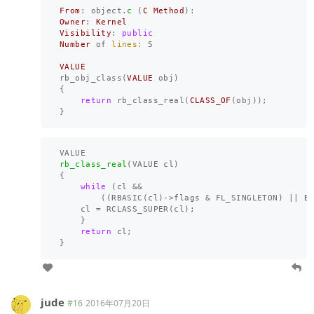
From
:
object
.
c
(
C
Method
):
Owner
:
Kernel
Visibility
:
public
Number
of
lines: 
5
VALUE
rb_obj_class
(
VALUE
obj
)
{
return
rb_class_real
(
CLASS_OF
(
obj
));
}
VALUE
rb_class_real
(
VALUE
cl
)
{
while
(
cl
&&
((
RBASIC
(
cl
)
->
flags
&
FL_SINGLETON
)
||
B
cl
=
RCLASS_SUPER
(
cl
);
}
return
cl
;
}
jude
#16
2016年07月20日