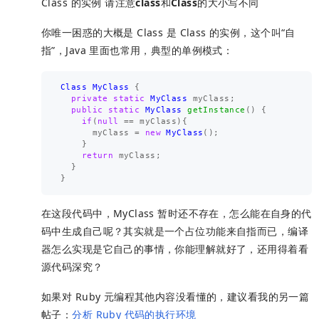
Class 的实例 请注意
class
和
Class
的大小写不同
你唯一困惑的大概是 Class 是 Class 的实例，这个叫“自
指”，Java 里面也常用，典型的单例模式：
Class
MyClass
{
private
static
MyClass
myClass
;
public
static
MyClass
getInstance
()
{
if
(
null
==
myClass
){
myClass
=
new
MyClass
();
}
return
myClass
;
}
}
在这段代码中，MyClass 暂时还不存在，怎么能在自身的代
码中生成自己呢？其实就是一个占位功能来自指而已，编译
器怎么实现是它自己的事情，你能理解就好了，还用得着看
源代码深究？
如果对 Ruby 元编程其他内容没看懂的，建议看我的另一篇
帖子：
分析 Ruby 代码的执行环境