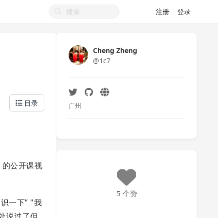
注册
登录
Cheng Zheng
@1c7
目录
广州
 + 的公开课视
5 个赞
认识一下” "我
教务处说过了但