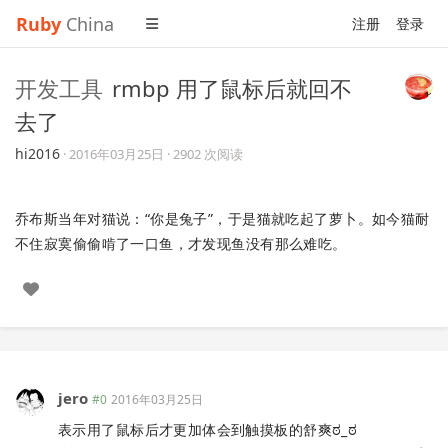
Ruby
China
注册
登录
开发工具
rmbp 用了鼠标后就回不
去了
hi2016
·
2016年03月25日
· 2902 次阅读
乔布斯当年对猫说：“你是兔子”，于是猫就吃起了萝卜。如今猫耐
不住寂寞偷偷啃了一口鱼，才发现鱼没有那么难吃。
jero
#0
2016年03月25日
表示用了鼠标后才更加体会到触摸板的舒爽ಠ_ಠ