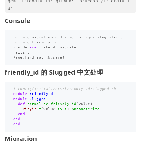
gem 'friendly_id',github: 'brucebot/friendly_i
d'
Console
rails g migration add_slug_to_pages slug:string

rails g friendly_id

bunlde 
exec 
rake db:migrate

rails c

Page.find_each
(
&:save
)
friendly_id 的 Slugged 中文处理
# config/initializers/friendly_id/slugged.rb
module
FriendlyId
module
Slugged
def
normalize_friendly_id
(
value
)
Pinyin
.
t
(
value
.
to_s
).
parameterize
end
end
end
Migration