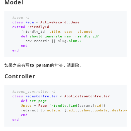
Model
#page.rb
class
Page
<
ActiveRecord
::
Base
extend
FriendlyId
friendly_id
:title
,
use: :slugged
def
should_generate_new_friendly_id?
new_record?
||
slug
.
blank?
end
end
如果之前有写
to_param
的方法，请删除。
Controller
#pages_controller.rb
class
PagesController
<
ApplicationController
def
set_page
@page
=
Page
.
friendly
.
find
(
params
[
:id
])
redirect_to
action: 
[
:edit
,
:show
,
:update
,
:destroy
]
end
end