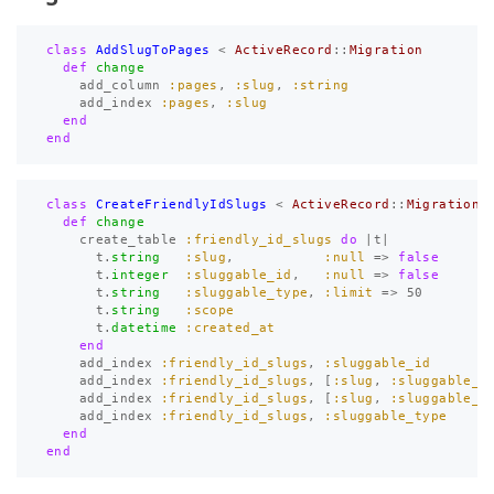
class
AddSlugToPages
<
ActiveRecord
::
Migration
def
change
add_column
:pages
,
:slug
,
:string
add_index
:pages
,
:slug
end
end
class
CreateFriendlyIdSlugs
<
ActiveRecord
::
Migration
def
change
create_table
:friendly_id_slugs
do
|
t
|
t
.
string
:slug
,
:null
=>
false
t
.
integer
:sluggable_id
,
:null
=>
false
t
.
string
:sluggable_type
,
:limit
=>
50
t
.
string
:scope
t
.
datetime
:created_at
end
add_index
:friendly_id_slugs
,
:sluggable_id
add_index
:friendly_id_slugs
,
[
:slug
,
:sluggable_t
add_index
:friendly_id_slugs
,
[
:slug
,
:sluggable_t
add_index
:friendly_id_slugs
,
:sluggable_type
end
end