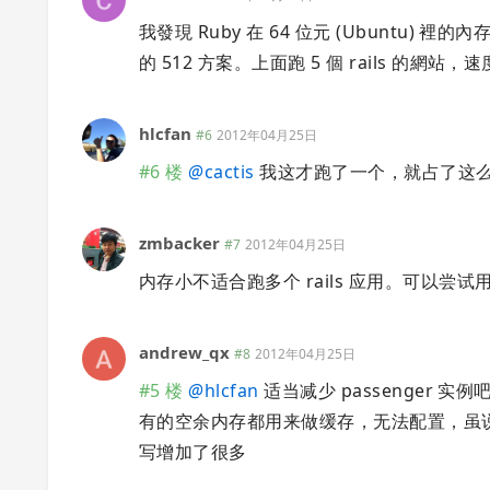
我發現 Ruby 在 64 位元 (Ubuntu) 裡的
的 512 方案。上面跑 5 個 rails 的網
hlcfan
#6
2012年04月25日
#6 楼
@
cactis
我这才跑了一个，就占了这么多
zmbacker
#7
2012年04月25日
内存小不适合跑多个 rails 应用。可以尝试用
andrew_qx
#8
2012年04月25日
#5 楼
@
hlcfan
适当减少 passenger 实
有的空余内存都用来做缓存，无法配置，虽说
写增加了很多