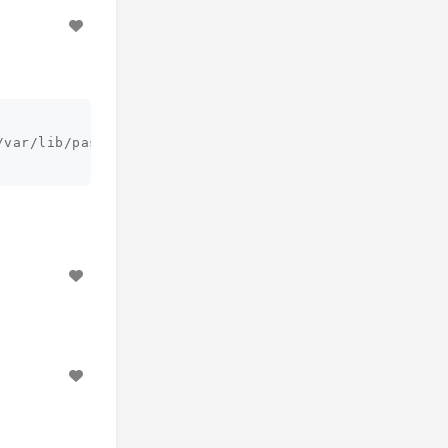
/var/lib/passenger-standalone/3.0.12-x86-ruby1.9.3-li