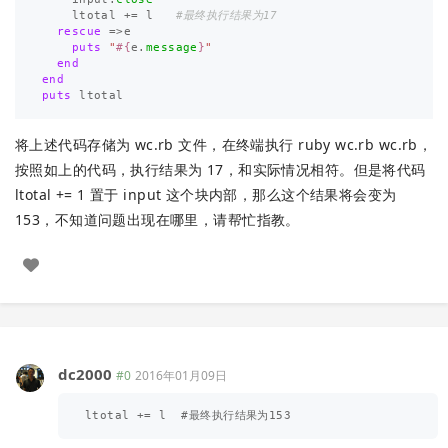
ltotal
+=
l
#最终执行结果为17
rescue
=>
e
puts
"
#{
e
.
message
}
"
end
end
puts
ltotal
将上述代码存储为 wc.rb 文件，在终端执行 ruby wc.rb wc.rb，
按照如上的代码，执行结果为 17，和实际情况相符。但是将代码
ltotal += 1 置于 input 这个块内部，那么这个结果将会变为
153，不知道问题出现在哪里，请帮忙指教。
dc2000
#0
2016年01月09日