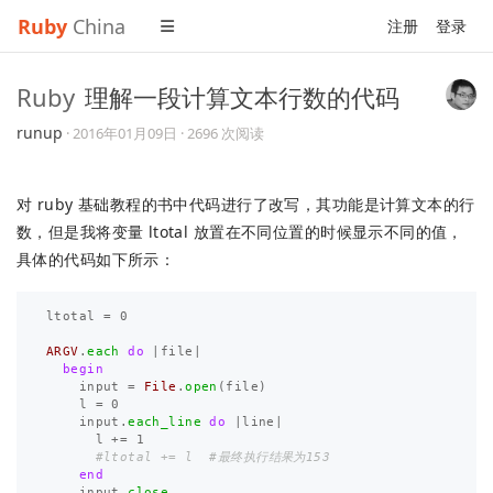
Ruby
China
注册
登录
Ruby
理解一段计算文本行数的代码
runup
·
2016年01月09日
· 2696 次阅读
对 ruby 基础教程的书中代码进行了改写，其功能是计算文本的行
数，但是我将变量 ltotal 放置在不同位置的时候显示不同的值，
具体的代码如下所示：
ltotal
=
0
ARGV
.
each
do
|
file
|
begin
input
=
File
.
open
(
file
)
l
=
0
input
.
each_line
do
|
line
|
l
+=
1
#ltotal += l  #最终执行结果为153
end
input
.
close