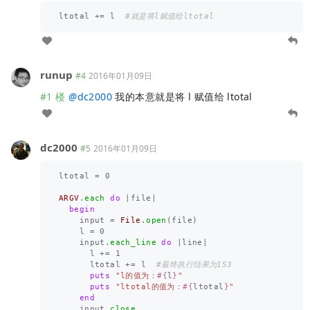
ltotal
+=
l
#就是将l赋值给ltotal
runup
#4
2016年01月09日
#1 楼
@
dc2000
我的本意就是将 l 赋值给 ltotal
dc2000
#5
2016年01月09日
ltotal
=
0
ARGV
.
each
do
|
file
|
begin
input
=
File
.
open
(
file
)
l
=
0
input
.
each_line
do
|
line
|
l
+=
1
ltotal
+=
l
#最终执行结果为153
puts
"l的值为：
#{
l
}
"
puts
"ltotal的值为：
#{
ltotal
}
"
end
input
.
close