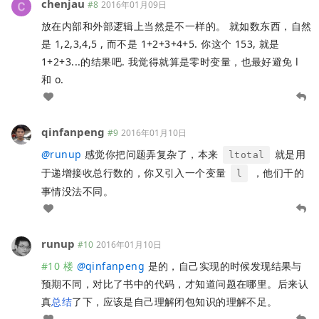
chenjau
#8
2016年01月09日
放在内部和外部逻辑上当然是不一样的。 就如数东西，自然
是 1,2,3,4,5 , 而不是 1+2+3+4+5. 你这个 153, 就是
1+2+3...的结果吧. 我觉得就算是零时变量，也最好避免 l
和 o.
qinfanpeng
#9
2016年01月10日
@
runup
感觉你把问题弄复杂了，本来
就是用
ltotal
于递增接收总行数的，你又引入一个变量
，他们干的
l
事情没法不同。
runup
#10
2016年01月10日
#10 楼
@
qinfanpeng
是的，自己实现的时候发现结果与
预期不同，对比了书中的代码，才知道问题在哪里。后来认
真
总结
了下，应该是自己理解闭包知识的理解不足。