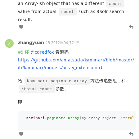
an Array-ish object that has a different
count
value from actual
such as RSolr search
count
result.
zhangyuan
#5
2012年04月21日
#5 楼
@
cdredfox
看源码
https://github.com/amatsuda/kaminari/blob/master/l
ib/kaminari/models/array_extension.rb
给
方法传递数组，和
Kaminari.paginate_array
参数。
:total_count
即
Kaminari
.
paginate_array
(
my_array_object
,
:total_