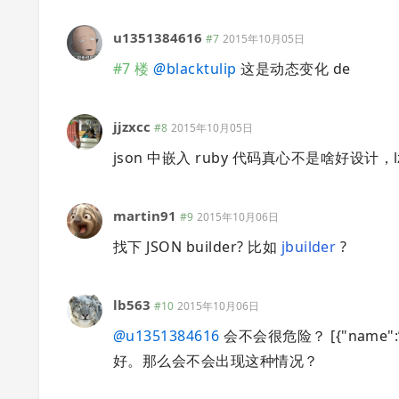
u1351384616
#7
2015年10月05日
#7 楼
@
blacktulip
这是动态变化 de
jjzxcc
#8
2015年10月05日
json 中嵌入 ruby 代码真心不是啥好设
martin91
#9
2015年10月06日
找下 JSON builder? 比如
jbuilder
?
lb563
#10
2015年10月06日
@
u1351384616
会不会很危险？ [{"name":”rm a
好。那么会不会出现这种情况？