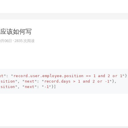
码，应该如何写
0月06日
· 2835 次阅读
xt
"
:
"
record.user.employee.position == 1 and 2 or 1
"
}
sition
"
,
"
next
"
:
"
record.days > 1 and 2 or -1
"
},
sition
"
,
"
next
"
:
"
-1
"
}]