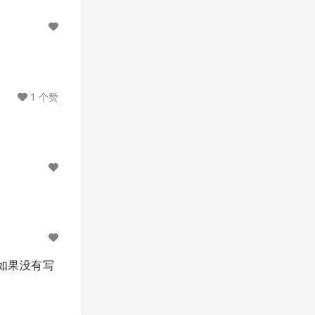
1 个赞
”}] 如果没有写