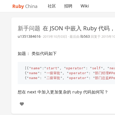
Ruby
China
社区
招聘
Wiki
新手问题
在 JSON 中嵌入 Ruby 代
u1351384616
lb563
·
2015年10月03日
· 最后由
回复于
2015年1
如题： 类似代码如下
[{
"
name
"
:
"
start
"
,
"
operator
"
:
"
self
"
,
"
ne
{
"
name
"
:
"
一级审批
"
,
"
operator
"
:
"
部门经理#Po
{
"
name
"
:
"
二级审批
"
,
"
operator
"
:
"
部门总监#Po
想在 next 中加入更加复杂的 ruby 代码如何写？