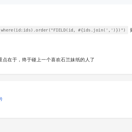
.where(id:ids).order("FIELD(id, #{ids.join(',')})")
重点在于，终于碰上一个喜欢石兰妹纸的人了
号