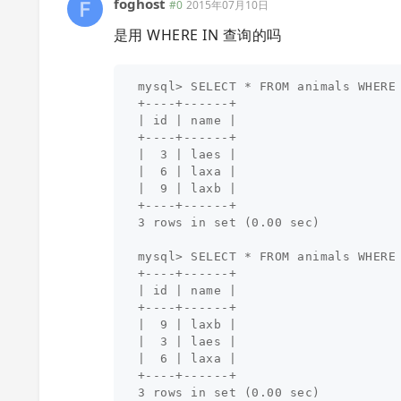
foghost
#0
2015年07月10日
是用 WHERE IN 查询的吗
mysql> SELECT * FROM animals WHERE 
+----+------+

| id | name |

+----+------+

|  3 | laes |

|  6 | laxa |

|  9 | laxb |

+----+------+

3 rows in set (0.00 sec)

mysql> SELECT * FROM animals WHERE 
+----+------+

| id | name |

+----+------+

|  9 | laxb |

|  3 | laes |

|  6 | laxa |

+----+------+
