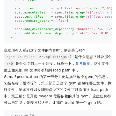
spec
.
license
=
"MIT"
spec
.
files
=
`git ls-files -z`
.
split
(
"
\x0
"
)
spec
.
executables
=
spec
.
files
.
grep
(
%r{^bin/}
)
{
|
f
spec
.
test_files
=
spec
.
files
.
grep
(
%r{^(test|spec|
spec
.
require_paths
=
[
"lib"
]
spec
.
add_development_dependency
"bundler"
,
"~> 1.7"
spec
.
add_development_dependency
"rake"
,
"~> 10.0"
end
我发现有人看到这个文件的内容时，倒是关心那个
是什么意思？以及那个
'git ls-files -z'.split("\x0")
是什么？附上一个链接，解释一下，
参考链接
。这个文件
\x0
最上面先把 lib 文件夹添加到 load path 中，
Gem::Specification 的第一部分主要是描述这个 gem 的信息，
包括名称，版本等等，第二部分是这个 gem 都包括哪些文件，执
行文件，测试文件以及哪些路径下的文件可以添加到 load path
中。第三部分是开发 mygem 需要依赖的其他 gem。这些信息都
可以自定义，先按照默认走。让我们 build 第一个 gem 吧。
$ rake build
