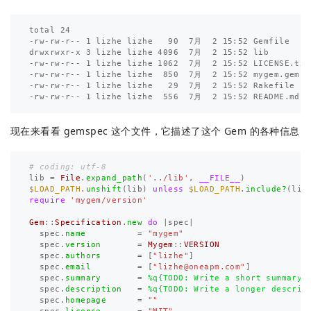
total 24

-rw-rw-r-- 1 lizhe lizhe   90  7月  2 15:52 Gemfile

drwxrwxr-x 3 lizhe lizhe 4096  7月  2 15:52 lib

-rw-rw-r-- 1 lizhe lizhe 1062  7月  2 15:52 LICENSE.txt

-rw-rw-r-- 1 lizhe lizhe  850  7月  2 15:52 mygem.gemspe
-rw-rw-r-- 1 lizhe lizhe   29  7月  2 15:52 Rakefile

现在来看看 gemspec 这个文件，它描述了这个 Gem 的各种信息
# coding: utf-8
lib
=
File
.
expand_path
(
'../lib'
,
__FILE__
)
$LOAD_PATH
.
unshift
(
lib
)
unless
$LOAD_PATH
.
include?
(
lib
require
'mygem/version'
Gem
::
Specification
.
new
do
|
spec
|
spec
.
name
=
"mygem"
spec
.
version
=
Mygem
::
VERSION
spec
.
authors
=
[
"lizhe"
]
spec
.
email
=
[
"
lizhe@oneapm.com
"
]
spec
.
summary
=
%q{TODO: Write a short summary.
spec
.
description
=
%q{TODO: Write a longer descrip
spec
.
homepage
=
""