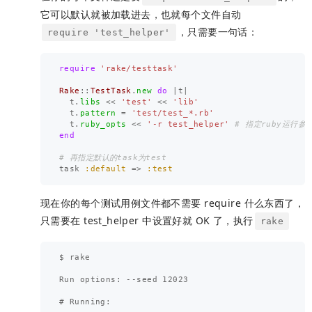
它可以默认就被加载进去，也就每个文件自动
，只需要一句话：
require 'test_helper'
require
'rake/testtask'
Rake
::
TestTask
.
new
do
|
t
|
t
.
libs
<<
'test'
<<
'lib'
t
.
pattern
=
'test/test_*.rb'
t
.
ruby_opts
<<
'-r test_helper'
# 指定ruby运行参数，
end
# 再指定默认的task为test
task
:default
=>
:test
现在你的每个测试用例文件都不需要 require 什么东西了，
只需要在 test_helper 中设置好就 OK 了，执行
rake
$ rake

Run options: --seed 12023

# Running:
