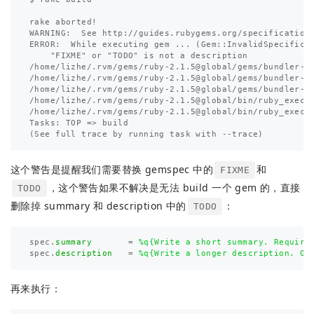
rake aborted!

WARNING:  See http://guides.rubygems.org/specification-
ERROR:  While executing gem ... (Gem::InvalidSpecificat
    "FIXME" or "TODO" is not a description

/home/lizhe/.rvm/gems/ruby-2.1.5@global/gems/bundler-1.
/home/lizhe/.rvm/gems/ruby-2.1.5@global/gems/bundler-1.
/home/lizhe/.rvm/gems/ruby-2.1.5@global/gems/bundler-1.
/home/lizhe/.rvm/gems/ruby-2.1.5@global/bin/ruby_execut
/home/lizhe/.rvm/gems/ruby-2.1.5@global/bin/ruby_execut
Tasks: TOP => build

这个警告是提醒我们需要替换 gemspec 中的
和
FIXME
，这个警告如果不解决是无法 build 一个 gem 的，直接
TODO
删除掉 summary 和 description 中的
：
TODO
spec
.
summary
=
%q{Write a short summary. Require
spec
.
description
=
%q{Write a longer description. Op
再来执行：