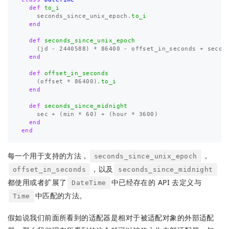
def
to_i
seconds_since_unix_epoch
.
to_i
end
def
seconds_since_unix_epoch
(
jd
-
2440588
)
*
86400
-
offset_in_seconds
+
secon
end
def
offset_in_seconds
(
offset
*
86400
).
to_i
end
def
seconds_since_midnight
sec
+
(
min
*
60
)
+
(
hour
*
3600
)
end
end
每一个用于支持的方法，
，
seconds_since_unix_epoch
，以及
offset_in_seconds
seconds_since_midnight
都使用或者扩展了
中已经存在的 API 去定义与
DateTime
中匹配的方法。
Time
假如说我们前面所看到的适配器是相对于被适配对象的外部适配