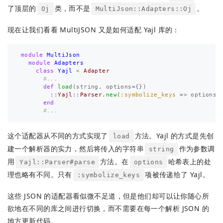
了顶层的
类，而不是
。
Oj
MultiJson::Adapters::Oj
现在让我们看看 MultiJSON 又是如何适配 Yajl 库的：
module
MultiJson
module
Adapters
class
Yajl
<
Adapter
#...
def
load
(
string
,
options
=
{})
::
Yajl
::
Parser
.
new
(
:symbolize_keys
=>
options
[
end
#...
这个适配器从不同的方式实现了
方法。Yajl 的方式是先创
load
建一个解析器的实力，然后将传入的字符串
作为参数调
string
用
方法。在
哈希表上的处
Yajl::Parser#parse
options
理也略有不同。只有
项被传递给了 Yajl。
:symbolize_keys
这些 JSON 的适配器看似微不足道，但是他们却可以让你随心所
欲地在不同的库之间进行切换，而不需要在每一个解析 JSON 的
地方更新代码。