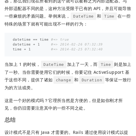
器，那么我们现在所看到的这个就可以被称之为内部适配器。与
外部适配器不同的是，这种方法受限于已有的 API，并且可能导致
一些麻烦的矛盾问题。举例来说，
和
在一些
DateTime
Time
特殊的场景下就有可能出现不一样的行为：
datetime
==
time
#=> true
datetime
+
1
#=> 2014-02-26 07:32:39
time
+
1
#=> 2014-02-25 07:32:40
当加上 1 的时候，
加上了一天，而
则是加上
DateTime
Time
了一秒。当你需要使用它们的时候，你要记住 ActiveSupport 基
于这些不同，提供了诸如
和
等保证一致行
change
Duration
为的方法或类。
这是一个好的模式吗？它理所当然是方便的，但是如你刚才所
见，你仍旧需要注意其中的一些不同之处。
总结
设计模式不是只有 Java 才需要的。Rails 通过使用设计模式以提