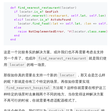
def
find_nearest_restaurant
(
locator
)
if
locator
.
is_a?
GeoFish
locator
.
nearest
(
:restaurant
,
self
.
lat
,
self
.
lon
)
elsif
locator
.
is_a?
ActsAsFound
locator
.
find_food
(
:lat
=>
self
.
lat
,
:lon
=>
self
.
l
else
raise
NotImplementedError
,
"
#{
locator
.
class
.
name
}
 
end
end
这是一个比较务实的解决方案。或许我们也不再需要考虑去支持
另一个库了。也或许
就是我们使
find_nearest_restaurant
用
的唯一场景。
locator
那假如你真的需要去支持一个新的
，那又会是怎么样
locator
的呢？那就是你有三个特定的场景。再假如你需要实现
方法呢？这样你就需要在维护这三
find_nearest_hospital
种特定的场景时去兼顾两个不同的地方。当你觉得这种解决方案
不再可行的时候，你就需要考虑适配器模式了。
在这个例子中，我们可以为
以及
编
GeoFish
ActsAsFound