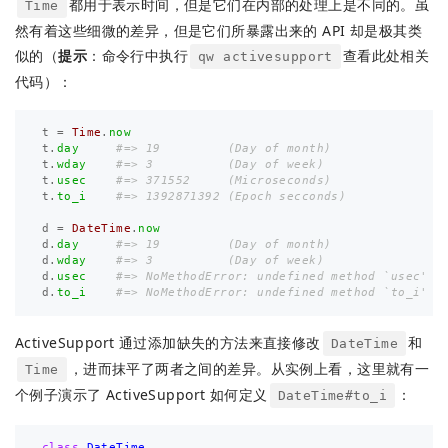
都用于表示时间，但是它们在内部的处理上是不同的。虽
Time
然有着这些细微的差异，但是它们所暴露出来的 API 却是极其类
似的（
提示
：命令行中执行
查看此处相关
qw activesupport
代码）：
t
=
Time
.
now
t
.
day
#=> 19         (Day of month)
t
.
wday
#=> 3          (Day of week)
t
.
usec
#=> 371552     (Microseconds)
t
.
to_i
#=> 1392871392 (Epoch secconds)
d
=
DateTime
.
now
d
.
day
#=> 19         (Day of month)
d
.
wday
#=> 3          (Day of week)
d
.
usec
#=> NoMethodError: undefined method `usec'
d
.
to_i
#=> NoMethodError: undefined method `to_i'
ActiveSupport 通过添加缺失的方法来直接修改
和
DateTime
，进而抹平了两者之间的差异。从实例上看，这里就有一
Time
个例子演示了 ActiveSupport 如何定义
：
DateTime#to_i
class
DateTime