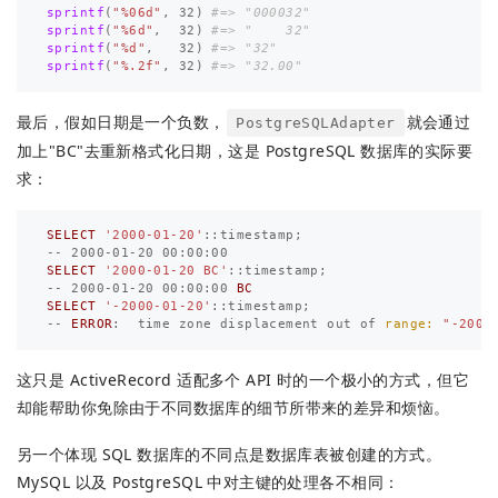
sprintf
(
"%06d"
,
32
)
#=> "000032"
sprintf
(
"%6d"
,
32
)
#=> "    32"
sprintf
(
"%d"
,
32
)
#=> "32"
sprintf
(
"%.2f"
,
32
)
#=> "32.00"
最后，假如日期是一个负数，
就会通过
PostgreSQLAdapter
加上"BC"去重新格式化日期，这是 PostgreSQL 数据库的实际要
求：
SELECT
'2000-01-20'
::
timestamp
;
--
2000
-
01
-
20
00
:
00
:
00
SELECT
'2000-01-20 BC'
::
timestamp
;
--
2000
-
01
-
20
00
:
00
:
00
BC
SELECT
'-2000-01-20'
::
timestamp
;
--
ERROR
:
time
zone
displacement
out
of
range: 
"-2000
这只是 ActiveRecord 适配多个 API 时的一个极小的方式，但它
却能帮助你免除由于不同数据库的细节所带来的差异和烦恼。
另一个体现 SQL 数据库的不同点是数据库表被创建的方式。
MySQL 以及 PostgreSQL 中对主键的处理各不相同：