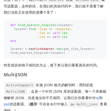
写适配器，这样的话，在我们的其他代码中，我们就不需要了解
我们当前正在使用的是哪个库了：
def
find_nearest_hospital
(
locator
)
locator
.
find
:type
=>
:hospital
,
:lat
=>
self
.
lat
,
:lon
=>
self
.
lon
end
locator
=
GeoFishAdapter
.
new
(
geo_fish_locator
)
find_nearest_hospital
(
locator
)
特意假设的例子就到此为止，接下来让我们看看真实的代码。
MultiJSON
在做 JSON 格式的解码时，用到的是
ActiveSupport
，这是一个针对 JSON 库的适配器。每一个库都能
MultiJSON
够解析 JSON，但是做法却不尽相同。让我们分别看看针对
oj
和
yajl
的适配器。 (
提示
: 可在命令行中输入
查看
qw multi_json
源码。)