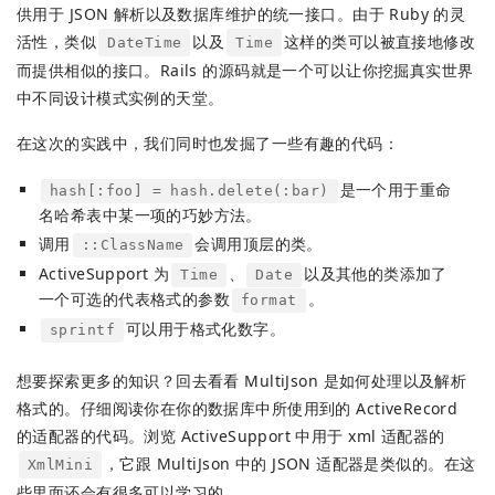
供用于 JSON 解析以及数据库维护的统一接口。由于 Ruby 的灵
活性，类似
以及
这样的类可以被直接地修改
DateTime
Time
而提供相似的接口。Rails 的源码就是一个可以让你挖掘真实世界
中不同设计模式实例的天堂。
在这次的实践中，我们同时也发掘了一些有趣的代码：
是一个用于重命
hash[:foo] = hash.delete(:bar)
名哈希表中某一项的巧妙方法。
调用
会调用顶层的类。
::ClassName
ActiveSupport 为
、
以及其他的类添加了
Time
Date
一个可选的代表格式的参数
。
format
可以用于格式化数字。
sprintf
想要探索更多的知识？回去看看 MultiJson 是如何处理以及解析
格式的。仔细阅读你在你的数据库中所使用到的 ActiveRecord
的适配器的代码。浏览 ActiveSupport 中用于 xml 适配器的
，它跟 MultiJson 中的 JSON 适配器是类似的。在这
XmlMini
些里面还会有很多可以学习的。