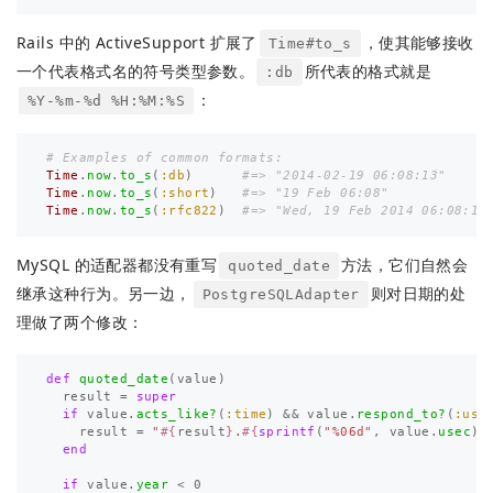
Rails 中的 ActiveSupport 扩展了
，使其能够接收
Time#to_s
一个代表格式名的符号类型参数。
所代表的格式就是
:db
：
%Y-%m-%d %H:%M:%S
# Examples of common formats:
Time
.
now
.
to_s
(
:db
)
#=> "2014-02-19 06:08:13"
Time
.
now
.
to_s
(
:short
)
#=> "19 Feb 06:08"
Time
.
now
.
to_s
(
:rfc822
)
#=> "Wed, 19 Feb 2014 06:08:13
MySQL 的适配器都没有重写
方法，它们自然会
quoted_date
继承这种行为。另一边，
则对日期的处
PostgreSQLAdapter
理做了两个修改：
def
quoted_date
(
value
)
result
=
super
if
value
.
acts_like?
(
:time
)
&&
value
.
respond_to?
(
:use
result
=
"
#{
result
}
.
#{
sprintf
(
"%06d"
,
value
.
usec
)
}
end
if
value
.
year
<
0