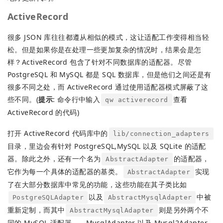
ActiveRecord
很多 JSON 库往往都遵从相似的模式，这让适配工作变得相当轻
松。但是如果你是在处理一些更加复杂的情况时，结果会是怎
样？ActiveRecord 包含了针对不同数据库的适配器。尽管
PostgreSQL 和 MySQL 都是 SQL 数据库，但是他们之间还是有
很多不同之处，而 ActiveRecord 通过使用适配器模式屏蔽了这
些不同。(
提示
: 命令行中输入
查看
qw activerecord
ActiveRecord 的代码)
打开 ActiveRecord 代码库中的
lib/connection_adapters
目录，里边会有针对 PostgreSQL,MySQL 以及 SQLite 的适配
器。除此之外，还有一个名为
的适配器，
AbstractAdapter
它作为每一个具体的适配器的基类。
实现
AbstractAdapter
了在大部分数据库中常见的功能，这些功能在其子类比如
以及
中被
PostgreSQLAdapter
AbstractMysqlAdapter
重新定制，而其中
则是另外两个不
AbstractMysqlAdapter
同的 MySQL 适配器——MysqlAdapter 以及 Mysql2Adapter