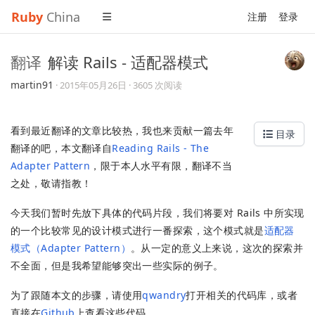
Ruby
China
注册
登录
翻译
解读 Rails - 适配器模式
martin91
·
2015年05月26日
· 3605 次阅读
看到最近翻译的文章比较热，我也来贡献一篇去年
目录
翻译的吧，本文翻译自
Reading Rails - The
Adapter Pattern
，限于本人水平有限，翻译不当
之处，敬请指教！
今天我们暂时先放下具体的代码片段，我们将要对 Rails 中所实现
的一个比较常见的设计模式进行一番探索，这个模式就是
适配器
模式（Adapter Pattern）
。从一定的意义上来说，这次的探索并
不全面，但是我希望能够突出一些实际的例子。
为了跟随本文的步骤，请使用
qwandry
打开相关的代码库，或者
直接在
Github
上查看这些代码。