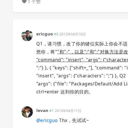
1 个赞
ericguo
#0
2012年04月10日
Q1，请习惯，改了你的键位实际上你会不
悠你，将"
"和"-"，以及":"和";"对换方法是改 K
"command": "insert", "args": {"character
":"} }, { "keys": ["shift+_"], "command": "
"insert", "args": {"characters": ";"} 
"args": {"file": "Packages/Defau
ctrl+enter 达到你的目的。
levan
#1
2012年04月11日
@
ericguo
Thx，先试试~