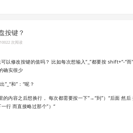
 键盘按键？
· 10022 次阅读
方法可以修改按键的值吗？ 比如每次想输入“_”都要按 shift+“-“而”
“用的确实很少
”_“和”：“呢？
的内容之后想换行， 每次都需要按一下”→“到”）“后面 然后
一行 而直接略过那个”）“