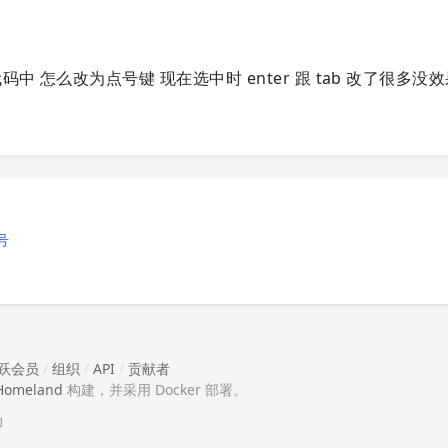
 怎么改为点号键 现在选中时 enter 跟 tab 改了很多没
号
跃会员
/
组织
/
API
/
贡献者
Homeland
构建，并采用 Docker 部署。
助