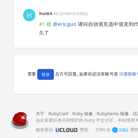
hui64
#4
2016年05月09日
#1 楼
@
ericguo
请问自动填充选中填充到代码中
久了
需要
后方可回复, 如果你还没有账号请
注册新账
登录
关于
/
RubyConf
/
Ruby 镜像
/
RubyGems 镜像
/
活
由众多爱好者共同维护的 Ruby 中文社区，本站使用
服务器由
赞助
CDN 由
赞