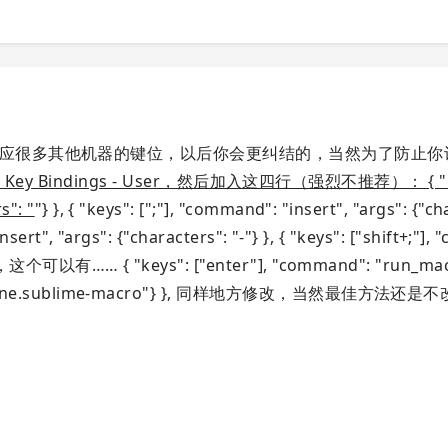
适应很多其他机器的键位，以后你会更纠结的，当然为了防止你
ey Bindings - User，然后加入这四行（强烈不推荐）： { "keys
s": "
"} }, { "keys": [";"], "command": "insert", "args": {"c
insert", "args": {"characters": "-"} }, { "keys": ["shift+;"]
}, Q2，这个可以有…… { "keys": ["enter"], "command": "run_mac
lt/Add Line.sublime-macro"} }, 同样地方修改，当然最佳方法还