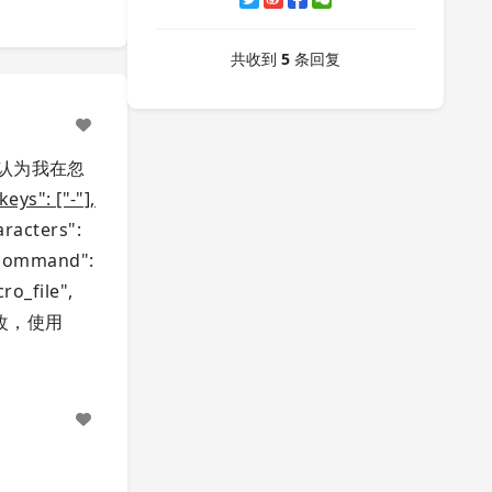
共收到
5
条回复
认为我在忽
": ["-"],
haracters":
, "command":
ro_file",
是不改，使用