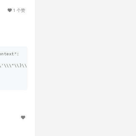
1 个赞
ntext":

'\\\"\\}\\ %>]", "match_all": true }
