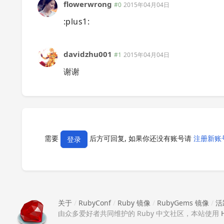
flowerwrong
#0
2015年04月04日
:plus1:
davidzhu001
#1
2015年04月04日
谢谢
需要
后方可回复, 如果你还没有账号请
注册新账
登录
关于
/
RubyConf
/
Ruby 镜像
/
RubyGems 镜像
/
活
由众多爱好者共同维护的 Ruby 中文社区，本站使用