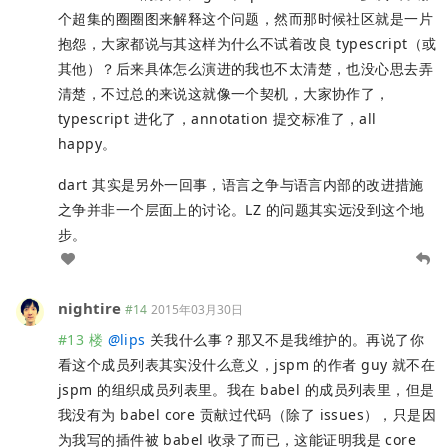
个超集的圈圈图来解释这个问题，然而那时候社区就是一片
抱怨，大家都说与其这样为什么不试着改良 typescript（或
其他）？后来具体怎么演进的我也不太清楚，也没心思去弄
清楚，不过总的来说这就像一个契机，大家协作了，
typescript 进化了，annotation 提交标准了，all
happy。
dart 其实是另外一回事，语言之争与语言内部的改进措施
之争并非一个层面上的讨论。LZ 的问题其实远没到这个地
步。
nightire
#14
2015年03月30日
#13 楼
@
lips
关我什么事？那又不是我维护的。再说了你
看这个成员列表其实没什么意义，jspm 的作者 guy 就不在
jspm 的组织成员列表里。我在 babel 的成员列表里，但是
我没有为 babel core 贡献过代码（除了 issues），只是因
为我写的插件被 babel 收录了而已，这能证明我是 core