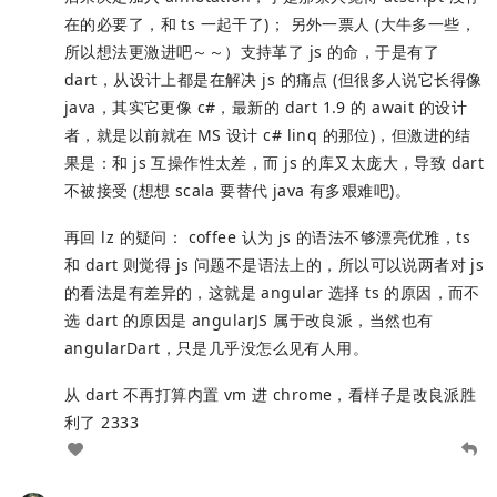
在的必要了，和 ts 一起干了)； 另外一票人 (大牛多一些，
所以想法更激进吧～～）支持革了 js 的命，于是有了
dart，从设计上都是在解决 js 的痛点 (但很多人说它长得像
java，其实它更像 c#，最新的 dart 1.9 的 await 的设计
者，就是以前就在 MS 设计 c# linq 的那位)，但激进的结
果是：和 js 互操作性太差，而 js 的库又太庞大，导致 dart
不被接受 (想想 scala 要替代 java 有多艰难吧)。
再回 lz 的疑问： coffee 认为 js 的语法不够漂亮优雅，ts
和 dart 则觉得 js 问题不是语法上的，所以可以说两者对 js
的看法是有差异的，这就是 angular 选择 ts 的原因，而不
选 dart 的原因是 angularJS 属于改良派，当然也有
angularDart，只是几乎没怎么见有人用。
从 dart 不再打算内置 vm 进 chrome，看样子是改良派胜
利了 2333