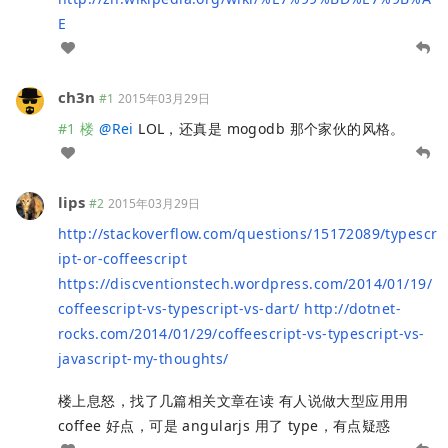
E
ch3n
#1
2015年03月29日
#1 楼
@
Rei
LOL，还真是 mogodb 那个家伙的风格。
lips
#2
2015年03月29日
http://stackoverflow.com/questions/15172089/typescr
ipt-or-coffeescript
https://discventionstech.wordpress.com/2014/01/19/
coffeescript-vs-typescript-vs-dart/
http://dotnet-
rocks.com/2014/01/29/coffeescript-vs-typescript-vs-
javascript-my-thoughts/
楼上息怒，找了几篇相关文章在读 有人说做大型应用用
coffee 好点，可是 angularjs 用了 type，有点疑惑