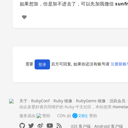
如果想加，但是加不进去了，可以先加我微信
sunf
需要
后方可回复, 如果你还没有账号请
注册新账
登录
关于
/
RubyConf
/
Ruby 镜像
/
RubyGems 镜像
/
活跃会员
由众多爱好者共同维护的 Ruby 中文社区，本站使用
Homela
服务器由
赞助
CDN 由
赞助
iOS 客户端
/
Android 客户端