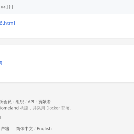
lue
]}]
6.html
号
跃会员
/
组织
/
API
/
贡献者
Homeland
构建，并采用 Docker 部署。
助
 客户端
简体中文
/
English