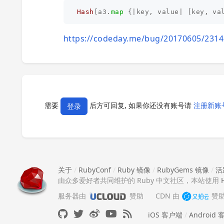
Hash
[
a3
.
map
{
|
key
,
value
|
[
key
,
va
https://codeday.me/bug/20170605/2314
需要
后方可回复, 如果你还没有账号请
注册新账
登录
关于
/
RubyConf
/
Ruby 镜像
/
RubyGems 镜像
/
活
由众多爱好者共同维护的 Ruby 中文社区，本站使用
服务器由
赞助
CDN 由
赞
iOS 客户端
/
Android