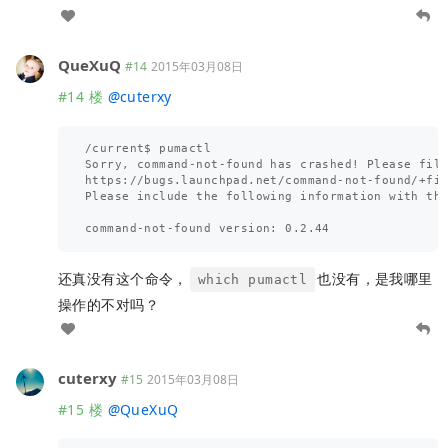
QueXuQ
#14
2015年03月08日
#14 楼
@
cuterxy
/current$ pumactl

Sorry, command-not-found has crashed! Please file
https://bugs.launchpad.net/command-not-found/+fil
Please include the following information with the
还真没有这个命令，
也没有，是我哪里
which pumactl
操作的不对吗？
cuterxy
#15
2015年03月08日
#15 楼
@
QueXuQ