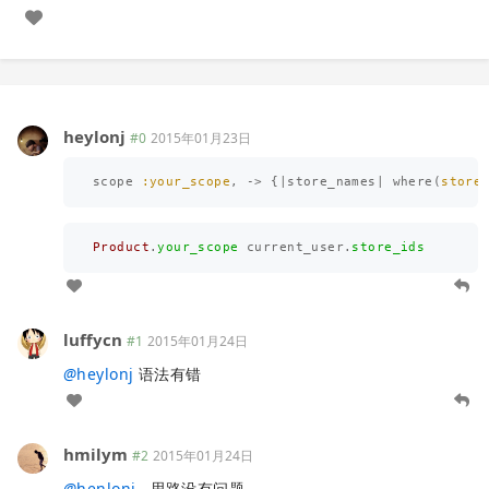
heylonj
#0
2015年01月23日
scope
:your_scope
,
->
{
|
store_names
|
where
(
store
Product
.
your_scope
current_user
.
store_ids
luffycn
#1
2015年01月24日
@
heylonj
语法有错
hmilym
#2
2015年01月24日
@
henlonj
, 思路没有问题