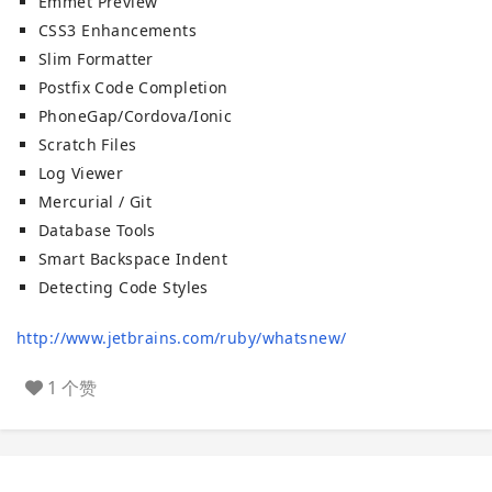
Emmet Preview
CSS3 Enhancements
Slim Formatter
Postfix Code Completion
PhoneGap/Cordova/Ionic
Scratch Files
Log Viewer
Mercurial / Git
Database Tools
Smart Backspace Indent
Detecting Code Styles
http://www.jetbrains.com/ruby/whatsnew/
1 个赞