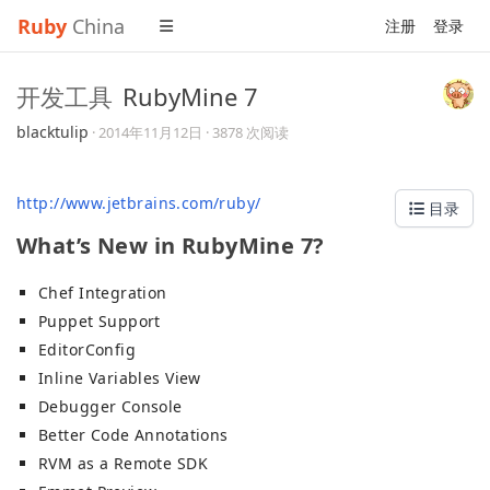
Ruby
China
注册
登录
开发工具
RubyMine 7
blacktulip
·
2014年11月12日
· 3878 次阅读
http://www.jetbrains.com/ruby/
目录
What’s New in RubyMine 7?
Chef Integration
Puppet Support
EditorConfig
Inline Variables View
Debugger Console
Better Code Annotations
RVM as a Remote SDK