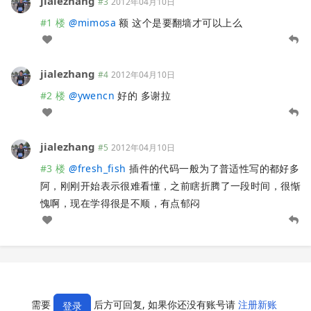
jialezhang
#3
2012年04月10日
#1 楼
@
mimosa
额 这个是要翻墙才可以上么
jialezhang
#4
2012年04月10日
#2 楼
@
ywencn
好的 多谢拉
jialezhang
#5
2012年04月10日
#3 楼
@
fresh_fish
插件的代码一般为了普适性写的都好多
阿，刚刚开始表示很难看懂，之前瞎折腾了一段时间，很惭
愧啊，现在学得很是不顺，有点郁闷
需要
后方可回复, 如果你还没有账号请
注册新账
登录