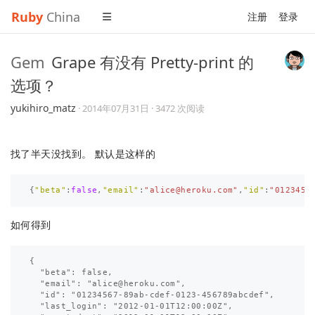
Ruby
China
注册
登录
Gem
Grape 有没有 Pretty-print 的
选项？
yukihiro_matz
·
2014年07月31日
· 3472 次阅读
找了半天没找到。 默认是这样的
{
"beta"
:
false
,
"email"
:
"
alice@heroku.com
"
,
"id"
:
"0123456
如何得到
{

  "beta": false,

  "email": "
alice@heroku.com
",

  "id": "01234567-89ab-cdef-0123-456789abcdef",

  "last_login": "2012-01-01T12:00:00Z",
