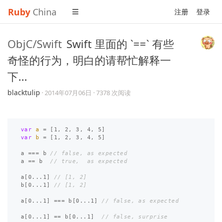
Ruby
China
注册
登录
ObjC/Swift
Swift 里面的 `==` 有些
奇怪的行为，明白的请帮忙解释一
下...
blacktulip
·
2014年07月06日
· 7378 次阅读
var
a
=
[
1
,
2
,
3
,
4
,
5
]
var
b
=
[
1
,
2
,
3
,
4
,
5
]
a
===
b
// false, as expected
a
==
b
// true,  as expected
a
[
0
...
1
]
// [1, 2]
b
[
0
...
1
]
// [1, 2]
a
[
0
...
1
]
===
b
[
0
...
1
]
// false, as expected
a
[
0
...
1
]
==
b
[
0
...
1
]
// false, surprise