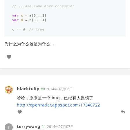
// ...and some more confusion
var
c
=
a
[
0
...
1
]
var
d
=
b
[
0
...
1
]
c
==
d
// true
为什么为什么这是为什么...
blacktulip
#0
2014年07月06日
哈哈，原来是一个 bug，已经有人反馈了
http://openradar.appspot.com/17340722
terrywang
#1
2014年07月07日