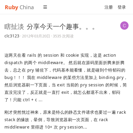
Ruby
China
注册
登录
瞎扯淡
分享今天一个趣事。。。
clc3123
·
2012年03月20日
· 3535 次阅读
这两天在看 rails 的 session 和 cookie 实现，这是 action
dispatch 的两个 middleware。 然后就在源码里面折腾来折腾
去，总之在 pry 辅佐下，代码基本能看懂，就是碰到个特郁闷的
bug！！！ 我在 middleware 的某些方法里加上 binding.pry，
然后浏览器刷一下页面，当 exit 当前的 pry session 的时候，简
直没完没了，反正就是一直打 exit，就怎么都退不出来，郁闷
了！只能 ctrl + c ...
刚才突然恍过神来，原来是特么的静态文件请求也要过一遍 rack
stack 的缘故，晕倒，导致浏览器刷一次页面，在 rack
middleware 里得进 10+ 次 pry session...