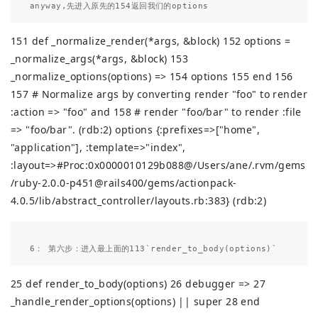
151 def _normalize_render(*args, &block) 152 options =
_normalize_args(*args, &block) 153
_normalize_options(options) => 154 options 155 end 156
157 # Normalize args by converting render "foo" to render
:action => "foo" and 158 # render "foo/bar" to render :file
=> "foo/bar". (rdb:2) options {:prefixes=>["home",
"application"], :template=>"index",
:layout=>#
Proc:0x0000010129b088@/Users/ane/.rvm/gems
/ruby-2.0.0-p451@rails400/gems/actionpack-
4.0.5/lib/abstract_controller/layouts.rb:383
} (rdb:2)
25 def render_to_body(options) 26 debugger => 27
_handle_render_options(options) || super 28 end