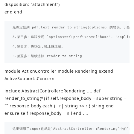
disposition: "attachment")
end end
最终定位到`pdf.text render_to_string(options)`的错误。于是简
3.第三步：追踪发现 `options=={:prefixes=>["home", "applicati
4.第四步：先吃饭，晚上继续搞。

module ActionController module Rendering extend
ActiveSupport::Concern
include AbstractController::Rendering .... def
render_to_string(*) if self.response_body = super string =
"" response_body.each { |r| string << r } string end
ensure self.response_body = nil end ....
这里调用了super也就是`AbstractController::Rendering`中的`rend