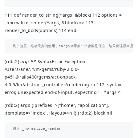
111 def render_to_string(*args, &block) 112 options =
_normalize_render(*args, &block) => 113
render_to_body(options) 114 end
(rdb:2)
args *
* SyntaxError Exception:
/Users/ane/.rvm/gems/ruby-2.0.0-
p451@rails400/gems/actionpack-
4.0.5/lib/abstract_controller/rendering.rb:112: syntax
error, unexpected end-of-input, expecting '=' *args ^
(rdb:2) args
{:prefixes=>["home", "application"],
:template=>"index", :layout=>nil}
(rdb:2) block nil
进入`_normalize_render`
