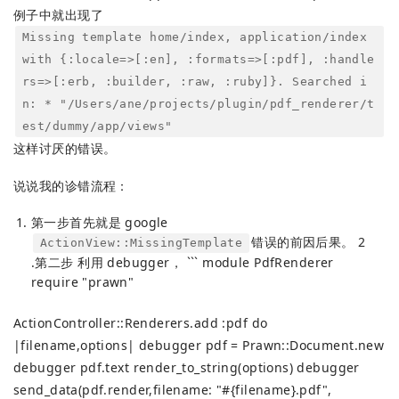
例子中就出现了
Missing template home/index, application/index
with {:locale=>[:en], :formats=>[:pdf], :handle
rs=>[:erb, :builder, :raw, :ruby]}. Searched i
n: * "/Users/ane/projects/plugin/pdf_renderer/t
est/dummy/app/views"
这样讨厌的错误。
说说我的诊错流程：
第一步首先就是 google
错误的前因后果。 2
ActionView::MissingTemplate
.第二步 利用 debugger， ``` module PdfRenderer
require "prawn"
ActionController::Renderers.add :pdf do
|filename,options| debugger pdf = Prawn::Document.new
debugger pdf.text render_to_string(options) debugger
send_data(pdf.render,filename: "#{filename}.pdf",