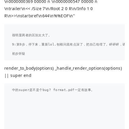
\n0000000369 00000 n \n0000000547 00000 n
\ntrailer\n<< /Size 7\n/Root 2 0 R\n/Info 1 0
R\n>>\nstartxref\n644\n%%EOF\n"
很明显两者的区别太大了。

9:第9步，停下来，重新lol.刨根问底有点深了，把自己给埋了。砰砰砰，请看
render_to_body(options) _handle_render_options(options)
|| super end
中的super是不是个bug? format.pdf一定有故事。
