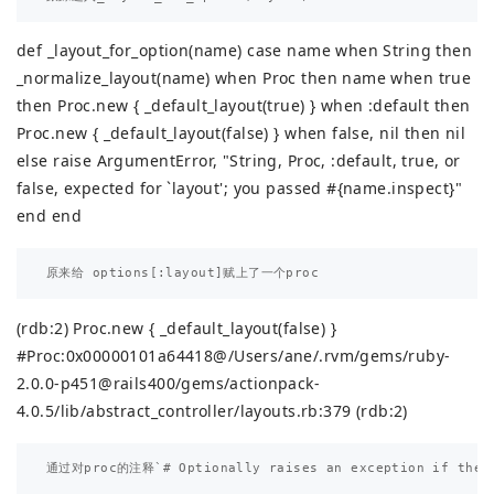
def _layout_for_option(name) case name when String then
_normalize_layout(name) when Proc then name when true
then Proc.new { _default_layout(true) } when :default then
Proc.new { _default_layout(false) } when false, nil then nil
else raise ArgumentError, "String, Proc, :default, true, or
false, expected for `layout'; you passed #{name.inspect}"
end end
(rdb:2) Proc.new { _default_layout(false) }
#
Proc:0x00000101a64418@/Users/ane/.rvm/gems/ruby-
2.0.0-p451@rails400/gems/actionpack-
4.0.5/lib/abstract_controller/layouts.rb:379
(rdb:2)
通过对proc的注释`# Optionally raises an exception if the