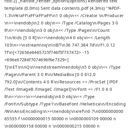
rdb:2) _handle_render_options(options) Rendered text
template (0.0ms) Sent data contents.pdf (4.3ms)
"%PDF-
1.3\n%\xFF\xFF\xFF\xFF\n1 0 obj\n<< /Creator \n/Producer
\n>>\nendobj\n2 0 obj\n<< /Type /Catalog\n/Pages 3 0
R\n>>\nendobj\n3 0 obj\n<< /Type /Pages\n/Count
1\n/Kids [5 0 R]\n>>\nendobj\n4 0 obj\n<< /Length
103\n>>\nstream\nq\n\nBT\n36 747.384 Td\n/F1.0 12
Tf\n[<72656e6465725f746f5f737472> -15
<696e67286f7074696f6e7329>]
TJ\nET\n\nQ\n\nendstream\nendobj\n5 0 obj\n<< /Type
/Page\n/Parent 3 0 R\n/MediaBox [0 0 612.0
792.0]\n/Contents 4 0 R\n/Resources << /ProcSet [/PDF
/Text /ImageB /ImageC /ImageI]\n/Font << /F1.0 6 0
R\n>>\n>>\n>>\nendobj\n6 0 obj\n<< /Type
/Font\n/Subtype /Type1\n/BaseFont /Helvetica\n/Encoding
/WinAnsiEncoding\n>>\nendobj\nxref\n0 7\n0000000000
65535 f \n0000000015 00000 n \n0000000109 00000 n
\n0000000158 00000 n \n0000000215 00000 n