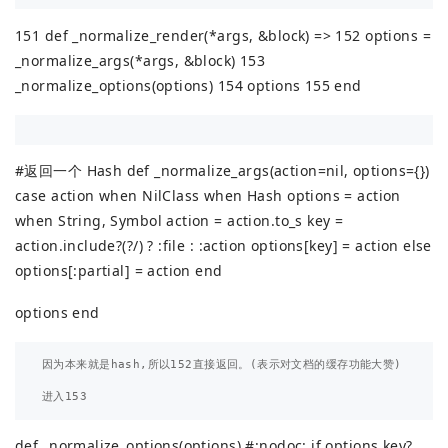
151 def _normalize_render(*args, &block) => 152 options =
_normalize_args(*args, &block) 153
_normalize_options(options) 154 options 155 end
#返回一个 Hash def _normalize_args(action=nil, options={})
case action when NilClass when Hash options = action
when String, Symbol action = action.to_s key =
action.include?(?/) ? :file : :action options[key] = action else
options[:partial] = action end
options end
因为本来就是hash,所以152直接返回。(表示对文档的缓存功能大赞)

def _normalize_options(options) #:nodoc: if options.key?