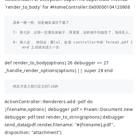
`render_to_body' for #
HomeController:0x00000104120908
原来一模一样。但是确实成功下载了。

7: 第七步，记得一定要先发帖子，再更新，这样就不怕放弃了，免得丢人。

8: 第八步， 倒回去，重lol。发现 controller中的`format.pdf { rend
def render_to_body(options) 26 debugger => 27
_handle_render_options(options) || super 28 end
ActionController::Renderers.add :pdf do
|filename,options| debugger pdf = Prawn::Document.new
debugger pdf.text render_to_string(options) debugger
send_data(pdf.render,filename: "#{filename}.pdf",
disposition: "attachment")