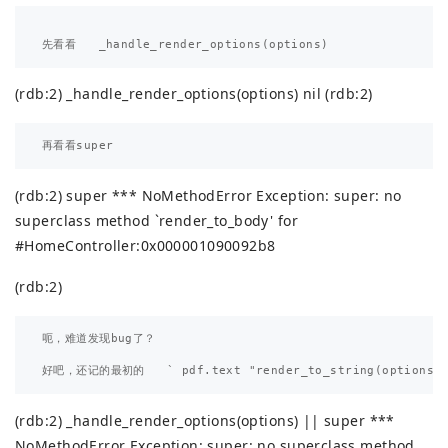
(rdb:2) _handle_render_options(options) nil (rdb:2)
(rdb:2) super *** NoMethodError Exception: super: no
superclass method `render_to_body' for
#
HomeController:0x000001090092b8
(rdb:2)
呃，难道发现bug了？

(rdb:2) _handle_render_options(options) || super ***
NoMethodError Exception: super: no superclass method