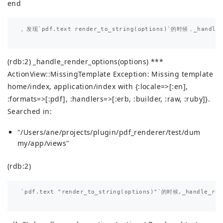
end
。发现`pdf.text render_to_string(options)`的时候，_handle_r
(rdb:2) _handle_render_options(options) ***
ActionView::MissingTemplate Exception: Missing template
home/index, application/index with {:locale=>[:en],
:formats=>[:pdf], :handlers=>[:erb, :builder, :raw, :ruby]}.
Searched in:
"/Users/ane/projects/plugin/pdf_renderer/test/dum
my/app/views"
(rdb:2)
`pdf.text "render_to_string(options)"`的时候,_handle_ren