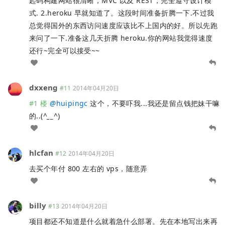
起码构建网站很清晰，MVC 以及 REST，完全遵守设计模
式. 2.heroku 早就知道了。这段时间准备折腾一下.不过我
总觉得国外的东西访问速度应该比不上国内的好。所以先跑
来问了一下.准备这几天折腾 heroku.你的网站我觉得速度
还行~完全可以接受~~
dxxeng
#11
2014年04月20日
#1 楼
@
huipingc
这个，不要吓我...我还是留点钱把妹干嘛
的..(
^__^
)
hlcfan
#12
2014年04月20日
去买个年付 800 左右的 vps，随意弄
billy
#13
2014年04月20日
项目都还不知道是什么就着急什么部署。先在本地写出来再