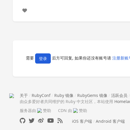
需要
后方可回复, 如果你还没有账号请
注册新账
登录
关于
/
RubyConf
/
Ruby 镜像
/
RubyGems 镜像
/
活跃会员
由众多爱好者共同维护的 Ruby 中文社区，本站使用
Homela
服务器由
赞助
CDN 由
赞助
iOS 客户端
/
Android 客户端