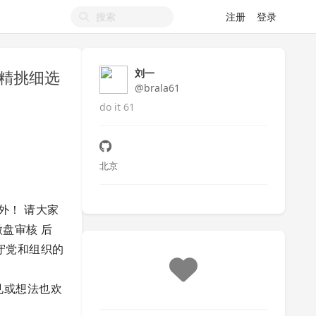
注册
登录
看的精挑细选
刘一
@brala61
do it 61
北京
外！ 请大家
盘审核 后
守党和组织的
见或想法也欢