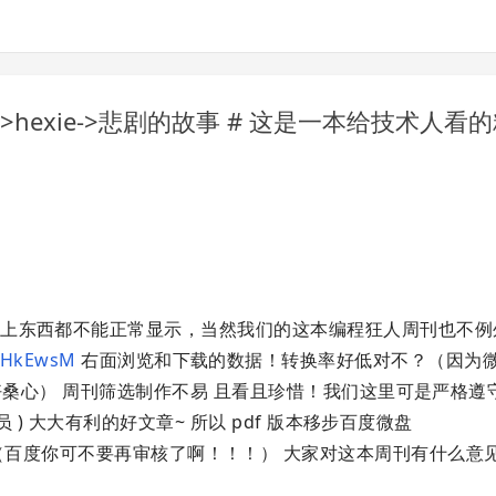
核->hexie->悲剧的故事 # 这是一本给技术人
上东西都不能正常显示，当然我们的这本编程狂人周刊也不例
vMHkEwsM
右面浏览和下载的数据！转换率好低对不？（因为微
 好桑心） 周刊筛选制作不易 且看且珍惜！我们这里可是严格遵
 ) 大大有利的好文章~ 所以 pdf 版本移步百度微盘
百度你可不要再审核了啊！！！） 大家对这本周刊有什么意