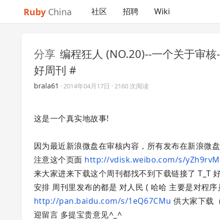
Ruby
China
社区
招聘
Wiki
分享
编程狂人 (NO.20)--一个关于审
好周刊 #
brala61
·
2014年04月17日
· 2160 次阅读
这是一个真实地故事!
因为最近新浪微盘在审核内容，所有发布在新浪微盘
注意这个页面
http://vdisk.weibo.com/s/yZh9r
来大家进来下载这个周刊都找不到下载链接了 T_T
安排 周刊里发布的都是 对人民 ( 哈哈 主要是对程序员
http://pan.baidu.com/s/1eQ67CMu
供大家下载（
迎留言 多提宝贵意见^_^