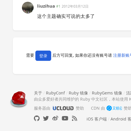
liuzihua
#1
2012年03月12日
这个主题确实可说的太多了
需要
后方可回复, 如果你还没有账号请
注册新账
登录
关于
/
RubyConf
/
Ruby 镜像
/
RubyGems 镜像
/
活
由众多爱好者共同维护的 Ruby 中文社区，本站使用
服务器由
赞助
CDN 由
赞
iOS 客户端
/
Android